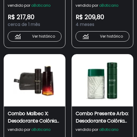
90ml + Body Spray
90ml + Body Spray
vendido por
oBoticario
vendido por
oBoticario
100ml
100ml
R$ 217,80
R$ 209,80
cerca de 1 mês
4 meses
Ver histórico
Ver histórico
Combo Malbec X:
Combo Presente Arbo:
Desodorante Colônia
Desodorante Colônia
100ml + Body Spray
100ml + Body Spray
vendido por
oBoticario
vendido por
oBoticario
100ml + Nécessaire
Desodorante 100ml