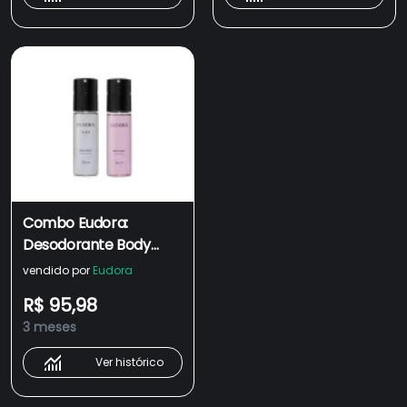
Combo Eudora:
Desodorante Body
Spray Club 6 100ml +
vendido por
Eudora
Desodorante Body
R$ 95,98
Spray Eudora 100ml
3 meses
Ver histórico