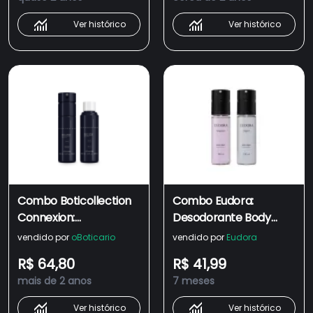
Ver histórico
Ver histórico
Combo Boticollection
Combo Eudora:
Connexion:
Desodorante Body
Desodorante Body
Spray Intention 100ml +
vendido por
oBoticario
vendido por
Eudora
Spray 100ml + Refil
Desodorante Body
R$ 64,80
R$ 41,99
Spray Club 6 100ml
mais de 2 anos
7 meses
Ver histórico
Ver histórico