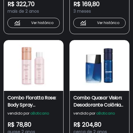
R$ 322,70
R$ 169,80
mais de 2 anos
3 meses
Ver histórico
Ver histórico
Combo Floratta Rose:
Combo Quasar Vision:
Body Spray
Desodorante Colônia
Desodorante 100ml +
100ml + Body Spray
vendido por
oBoticario
vendido por
oBoticario
Refil 100ml
100ml
R$ 78,80
R$ 204,80
quase 2 anos
cerca de 2 anos