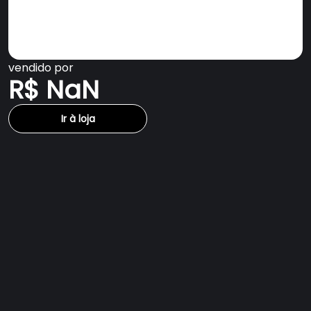
vendido por
R$ NaN
Ir à loja