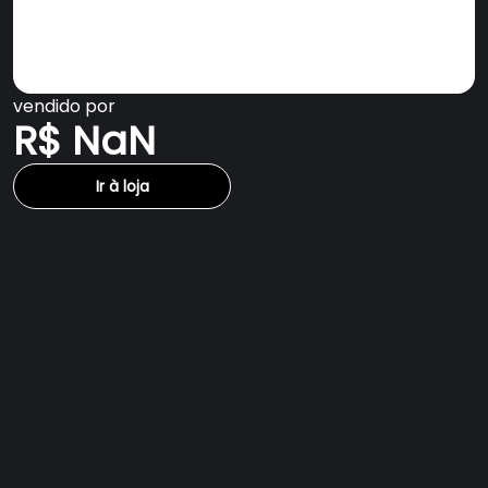
vendido por
R$ NaN
Ir à loja