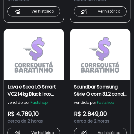
Ver histórico
Ver histórico
Lava e Seca LG Smart
Soundbar Samsung
VC2 14kg Black Inox
Série Q com 3.1.2 canais
com Inteligência
e Subwoofer 2026 -
vendido por
Fastshop
vendido por
Fastshop
Artificial AI DD
HW-Q600H
R$ 4.769,10
R$ 2.649,00
CV9014BC2A
cerca de 2 horas
cerca de 2 horas
Ver histórico
Ver histórico