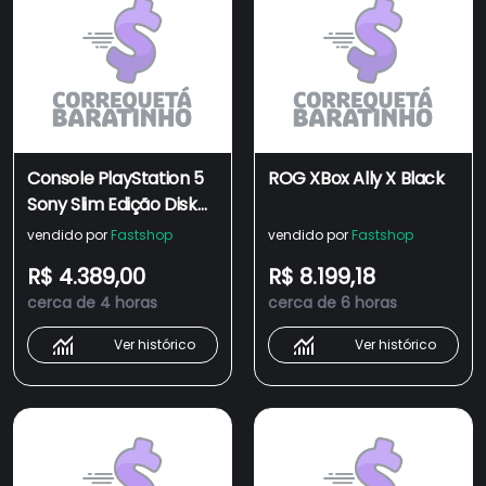
Console PlayStation 5
ROG XBox Ally X Black
Sony Slim Edição Disk
1TB
vendido por
Fastshop
vendido por
Fastshop
R$ 4.389,00
R$ 8.199,18
cerca de 4 horas
cerca de 6 horas
Ver histórico
Ver histórico