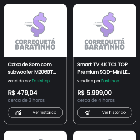
Caixa de Som com
Smart TV 4K TCL TOP
subwoofer M206BT
Premium SQD-Mini LED
Bluetooth 34W RMS
65” Polegadas
vendido por
Fastshop
vendido por
Fastshop
EDIFIER - Preto
Processador AiPQ Pro,
R$ 479,04
R$ 5.999,00
Dolby Vision, 144Hz,
cerca de 3 horas
cerca de 4 horas
Google TV - 65C7L
Ver histórico
Ver histórico