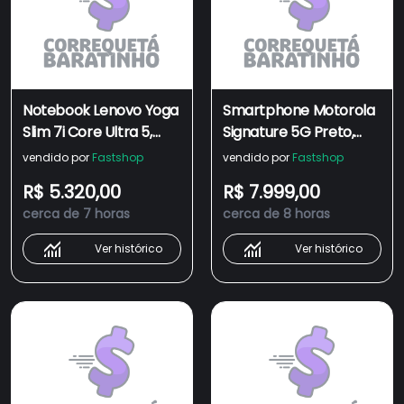
Notebook Lenovo Yoga
Smartphone Motorola
Slim 7i Core Ultra 5,
Signature 5G Preto,
16GB, 512GB SSD, Tela
512GB, 12GB RAM, 3
vendido por
Fastshop
vendido por
Fastshop
de 14" OLED, Windows 11
Câmeras 50MP Sony
R$ 5.320,00
R$ 7.999,00
- 83GM0003BR
Lytia e Zoom 100
cerca de 7 horas
cerca de 8 horas
Ver histórico
Ver histórico