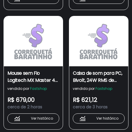
Mouse sem Fio
Caixa de som para PC,
Logitech MX Master 4
Bivolt, 24W RMS de
com Feedback Tátil,
Potência, Madeira MDF,
vendido por
Fastshop
vendido por
Fastshop
Alto Desempenho e
RCA e P2 - R980T
R$ 679,00
R$ 621,12
Conexão USB-
EDIFIER
cerca de 2 horas
cerca de 3 horas
C/Bluetooth - Grafite
Ver histórico
Ver histórico