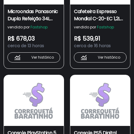
Microondas Panasonic
Cafeteira Espresso
Dupla Refeição 34L
Mondial C-20-EC 1,2L
Black Glass - NN-
20BAR 1200W Preto
vendido por
Fastshop
vendido por
Fastshop
ST66NBRU
220V
R$ 678,03
R$ 539,91
cerca de 13 horas
cerca de 16 horas
Ver histórico
Ver histórico
Console PlayStation 5
Console PS5 Digital