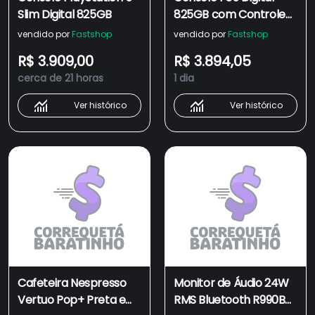
Slim Digital 825GB
825GB com Controle
DualSense Branco -
vendido por
Fastshop
vendido por
Fastshop
Sony
R$ 3.909,00
R$ 3.894,05
cerca de 21 horas
1 dia
Ver histórico
Ver histórico
Cafeteira Nespresso
Monitor de Áudio 24W
Vertuo Pop+ Preta e
RMS Bluetooth R990BT