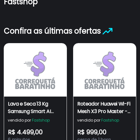
Fastshop
Confira as últimas ofertas
Lava e Seca 13 Kg
Roteador Huawei Wi-Fi
Samsung Smart AI
Mesh X3 Pro Master -
Control Inox - WD13FG
GAEA2-PLM21-20
vendido por
Fastshop
vendido por
Fastshop
R$ 4.499,00
R$ 999,00
6 minutos
cerca de 1 hora