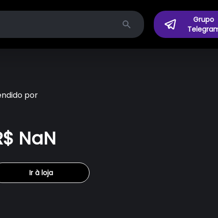
Grupo
Telegra
Search
endido por
R$ NaN
Ir à loja