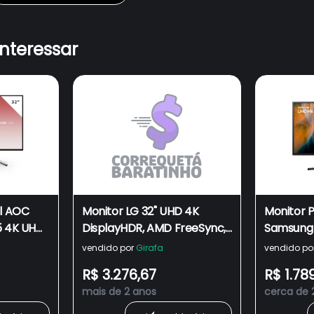
interessar
al AOC
Monitor LG 32" UHD 4K
Monitor P
5 4K UHD,
DisplayHDR, AMD FreeSync,
Samsung 
Port/USB-
HDMI, 32UL750-W 60Hz 4ms
60Hz, 4m
vendido por
Girafa
vendido po
600, Som
DisplayPo
R$ 3.276,67
R$ 1.78
Prata -
FreeSync
mais de 2 anos
cerca de 
LU32J59