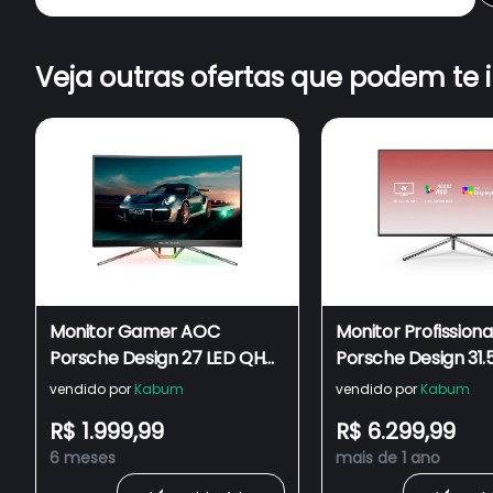
Veja outras ofertas que podem te 
Monitor Gamer AOC
Monitor Profission
Porsche Design 27 LED QHD,
Porsche Design 31.
240Hz, 0.5ms,
IPS, HDMI/Display
vendido por
Kabum
vendido por
Kabum
HDMI/DisplayPort, FreeSync
C, 111% sRGB, HDR 
R$ 1.999,99
R$ 6.299,99
Premium Pro, HDR 400, 119%
Integrado, Preto e 
6 meses
mais de 1 ano
sRGB, Preto e Prata - PD27
U32U1