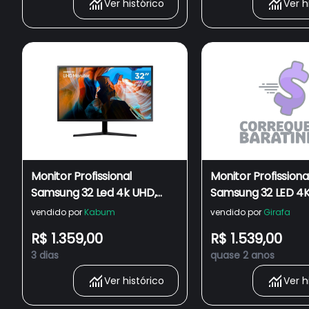
Ver histórico
Ver h
Monitor Profissional
Monitor Profissiona
Samsung 32 Led 4k UHD,
Samsung 32 LED 4K
60hz, 4ms, Hdmi E
60Hz, 4ms, HDMI e
vendido por
Kabum
vendido por
Girafa
Displayport, 138% SrGB,
DisplayPort, FreeS
R$ 1.359,00
R$ 1.539,00
Freesync Lu32j590uqlmzd
LU32J590UQLMZD
3 dias
quase 2 anos
Ver histórico
Ver h