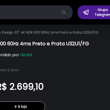
Grupo
Telegra
Search
 Design 32" 4K HDR 600 60Hz 4ms Preto e Prata U32U1/FG
00 60Hz 4ms Preto e Prata U32U1/FG
endido por
Girafa
ase 2 anos
R$ 2.699,10
Ir à loja