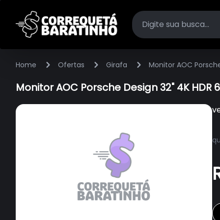
Home
Ofertas
Girafa
Monitor AOC Porsche
Monitor AOC Porsche Design 32" 4K HDR 6
v
qu