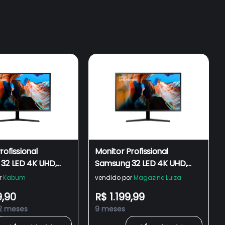
rofissional
Monitor Profissional
32 LED 4K UHD,
Samsung 32 LED 4K UHD,
s, HDMI e
60Hz, 4ms, HDMI e
r
Kabum
vendido por
Magazine Luiza
rt, 138% sRGB,
DisplayPort, 138% sRGB,
9,90
R$ 1.199,99
 -
FreeSync -
2 meses
9 meses
0UQLMZD
LU32J590UQLMZD