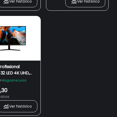
Ver histórico
Ver histórico
rofissional
32 LED 4K UHD,
s, HDMI e
r
Magazine Luiza
rt, 138% sRGB,
5,30
 -
 anos
0UQLMZD
Ver histórico