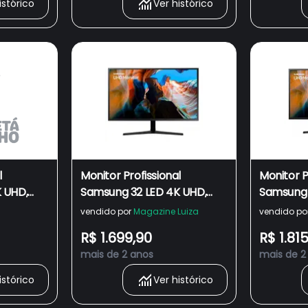
istórico
Ver histórico
l
Monitor Profissional
Monitor P
 UHD,
Samsung 32 LED 4K UHD,
Samsung 
60Hz, 4ms, HDMI e
60Hz, 4m
vendido por
Magazine Luiza
vendido po
ync,
DisplayPort, 138% sRGB,
DisplayPo
R$ 1.699,90
R$ 1.81
FreeSync LU32J590UQLMZD
FreeSync
mais de 2 anos
mais de 2
LU32J59
istórico
Ver histórico