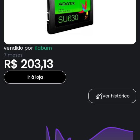
vendido por
Kabum
7 meses
R$ 203,13
Ir à loja
Ver histórico