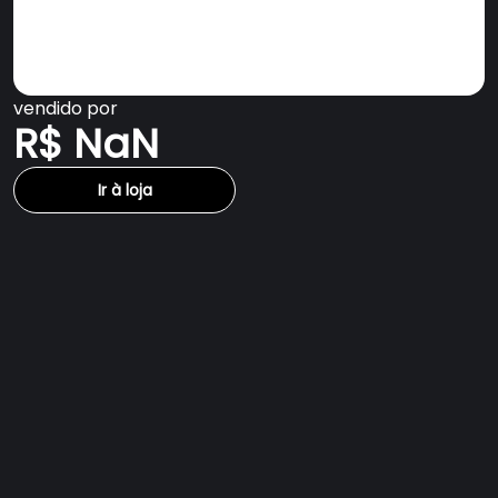
vendido por
R$ NaN
Ir à loja