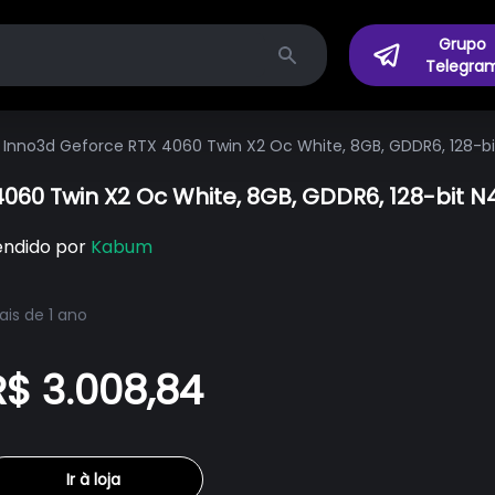
Grupo
Telegra
Search
 Inno3d Geforce RTX 4060 Twin X2 Oc White, 8GB, GDDR6, 128-
060 Twin X2 Oc White, 8GB, GDDR6, 128-bit 
endido por
Kabum
is de 1 ano
R$ 3.008,84
Ir à loja