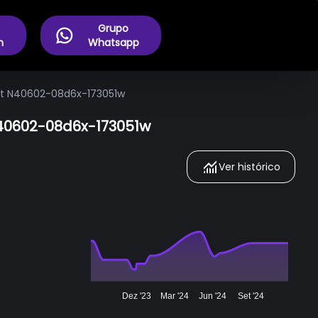
Grupo
m
Whatsapp
bit N40602-08d6x-173051w
N40602-08d6x-173051w
Ver histórico
Dez '23
Mar '24
Jun '24
Set '24