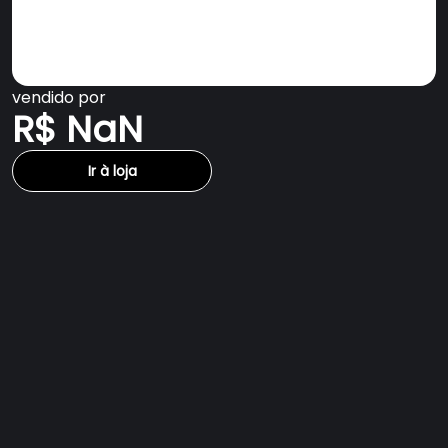
vendido por
R$ NaN
Ir à loja