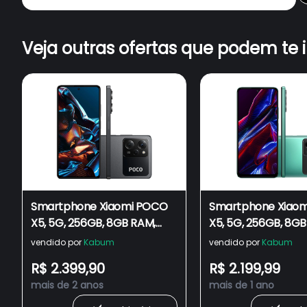
Veja outras ofertas que podem te 
Smartphone Xiaomi POCO
Smartphone Xiao
X5, 5G, 256GB, 8GB RAM,
X5, 5G, 256GB, 8GB
Octa Core, Câmera Tripla
Octa Core, Câmera
vendido por
Kabum
vendido por
Kabum
48MP, Tela de 6.6, Preto -
48MP, Tela de 6.6, 
R$ 2.399,90
R$ 2.199,99
CX376PRE-M
CX376VRD-M
mais de 2 anos
mais de 1 ano