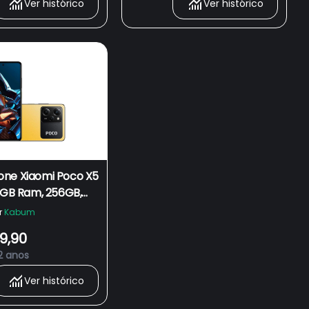
Ver histórico
Ver histórico
ne Xiaomi Poco X5
 8GB Ram, 256GB,
gon 778G, Câmera
r
Kabum
, Tela Amoled de
9,90
egadas FHD,
2 anos
Ver histórico