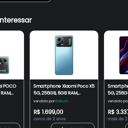
interessar
mi POCO
Smartphone Xiaomi Poco X5
Smartpho
 RAM,
5G, 256GB, 8GB RAM,
5G, 256G
 Tripla
Câmera Tripla 48MB, Tela
Câmera T
vendido por
Kabum
vendido po
Verde -
6.67 Full HD+ Amoled, Dual
6.67 Full
R$ 1.699,00
R$ 3.33
Sim, Azul - Global
Sim, Verd
cerca de 2 anos
mais de 2