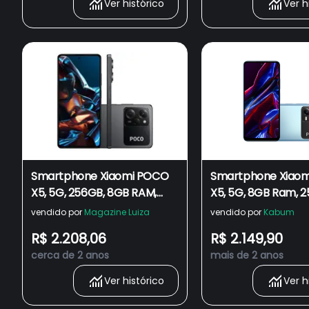
Ver histórico
Ver h
Smartphone Xiaomi POCO
Smartphone Xiaom
X5, 5G, 256GB, 8GB RAM,
X5, 5G, 8GB Ram, 
Octa Core, Câmera Tripla
Snapdragon 695, 
vendido por
Magazine Luiza
vendido por
Kabum
48MP, Tela de 6.6, Preto
48MP, Tela Amoled
R$ 2.208,06
R$ 2.149,90
Polegadas, Azul
cerca de 2 anos
mais de 2 anos
Ver histórico
Ver h