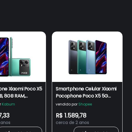
ne Xiaomi Poco X5
Smartphone Celular Xiaomi
B, 8GB RAM,
Pocophone Poco X5 5G
ripla 48MB, Tela
Dual SIM 128GB e 256GB 8GB
r
Kabum
vendido por
Shopee
 HD+ Amoled, Dual
RAM Original
7,33
R$ 1.589,78
e - Global
 anos
cerca de 2 anos