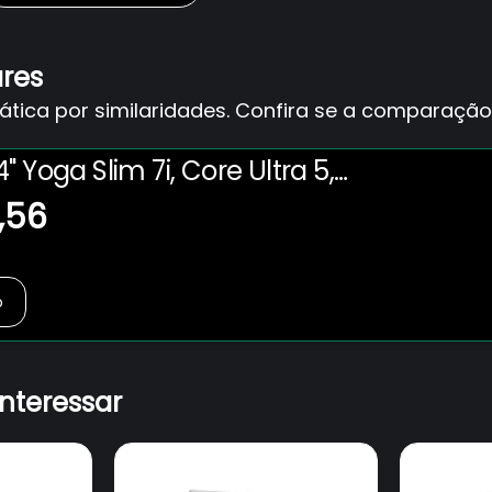
ares
ica por similaridades. Confira se a comparação 
" Yoga Slim 7i, Core Ultra 5,
GB, SSD de 512GB NVMe,
,56
1, 83GM0003BR. LENOVO LENOVO
o
interessar