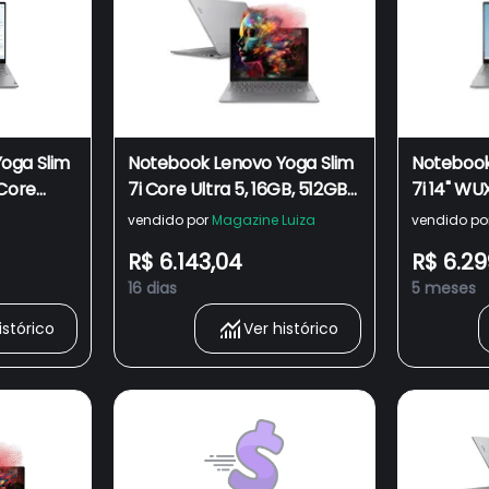
oga Slim
Notebook Lenovo Yoga Slim
Notebook
 Core
7i Core Ultra 5, 16GB, 512GB
7i 14" WU
12GB Intel
SSD, Tela de 14" OLED,
Ultra 5 1
vendido por
Magazine Luiza
vendido po
Windows 11 - 83GM0003BR
Arc Grap
R$ 6.143,04
R$ 6.29
83GM000
16 dias
5 meses
istórico
Ver histórico