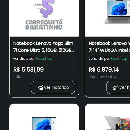
Notebook Lenovo Yoga Slim
Notebook Lenovo Y
7i Core Ultra 5, 16GB, 512GB
7i 14" WUXGA Intel
SSD, Tela de 14" OLED,
Ultra 5 125H 16GB 5
vendido por
Fastshop
vendido por
Fastshop
Windows 11 - 83GM0003BR
Arc Graphics W11
R$ 5.531,99
R$ 6.879,14
83GM0003BR
1 dia
mais de 1 ano
Ver histórico
Ver h