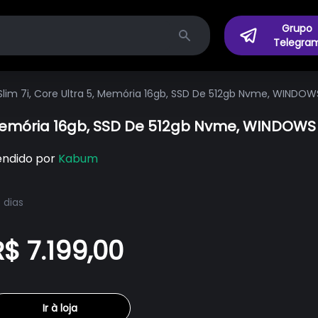
Grupo
Telegra
Search
Slim 7i, Core Ultra 5, Memória 16gb, SSD De 512gb Nvme, WINDOW
, Memória 16gb, SSD De 512gb Nvme, WINDOWS
endido por
Kabum
 dias
R$ 7.199,00
Ir à loja