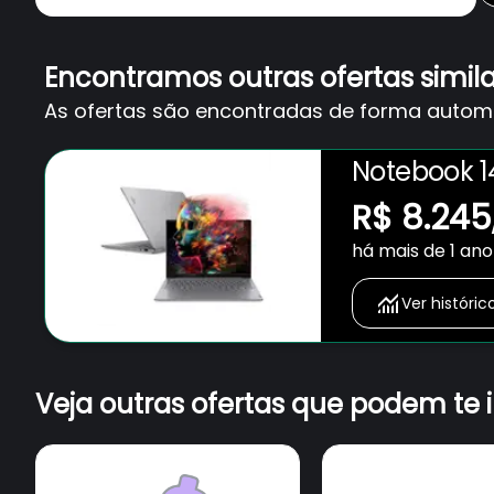
Encontramos outras ofertas simil
As ofertas são encontradas de forma automát
Notebook 14
Memória 16
R$ 8.245
Windows 1
há mais de 1 ano
Ver históric
Veja outras ofertas que podem te 