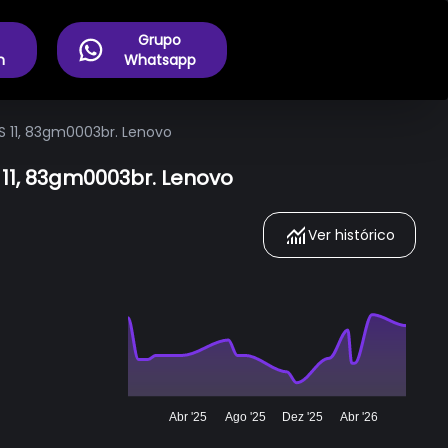
Grupo
m
Whatsapp
S 11, 83gm0003br. Lenovo
 11, 83gm0003br. Lenovo
Ver histórico
Abr '25
Ago '25
Dez '25
Abr '26