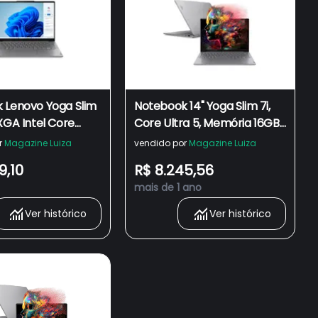
 Lenovo Yoga Slim
Notebook 14" Yoga Slim 7i,
XGA Intel Core
Core Ultra 5, Memória 16GB,
25H 16GB 512GB Intel
SSD de 512GB NVMe,
r
Magazine Luiza
vendido por
Magazine Luiza
hics W11
Windows 11, 83GM0003BR.
9,10
R$ 8.245,56
3BR
LENOVO LENOVO
mais de 1 ano
Ver histórico
Ver histórico