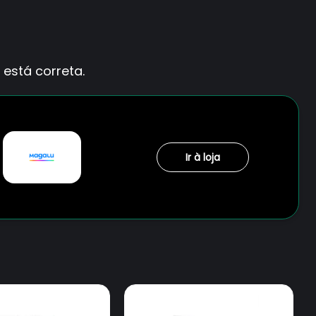
está correta.
Ir à loja