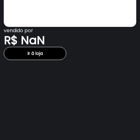
vendido por
R$ NaN
Ir à loja