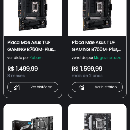
Placa Mãe Asus TUF
Placa Mãe Asus TUF
GAMING B760M-Plus,
GAMING B760M-Plus,
Intel LGA 1700,
Intel LGA 1700,
vendido por
Kabum
vendido por
Magazine Luiza
D4,DDR4, mATX, WiFi -
D4,DDR4, mATX, WiFi -
R$ 1.499,99
R$ 1.599,99
90MB1DG0-M0EAY0
90MB1DG0-M0EAY0
8 meses
mais de 2 anos
Ver histórico
Ver histórico