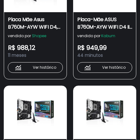
Placa Mãe Asus
Placa-Mãe ASUS
B760M-AYW WIFI D4,
B760M-AYW WIFI D4 II,
Chipset B760, Intel LGA
Intel LGA 1700, mATX,
vendido por
Shopee
vendido por
Kabum
1700, mATX, DDR4,
DDR4, Wi-Fi 6, Preto -
R$ 988,12
R$ 949,99
90MB1EA0-M1EAY0
90MB1MG0-M0EAY0
11 meses
44 minutos
Ver histórico
Ver histórico