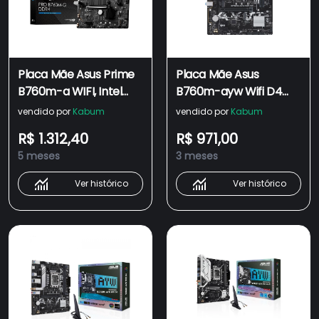
Placa Mãe Asus Prime
Placa Mãe Asus
B760m-a WIFI, Intel
B760m-ayw Wifi D4
LGA 1700, Matx,
LGA 1700 2xDDR4
vendido por
Kabum
vendido por
Kabum
D4,DDR4 - 90mb1cx0-
Chipset Intel B760
R$ 1.312,40
R$ 971,00
m0eay0
Matx
5 meses
3 meses
Ver histórico
Ver histórico