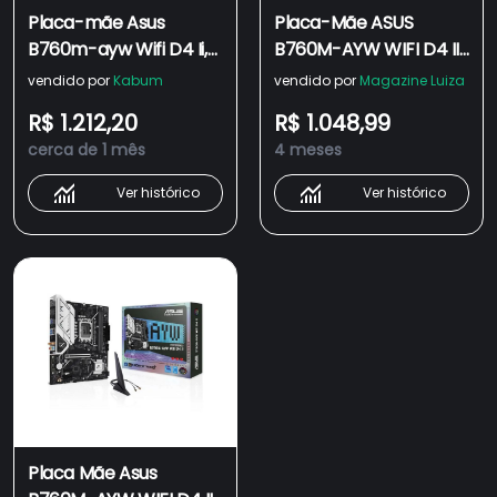
Placa-mãe Asus
Placa-Mãe ASUS
B760m-ayw Wifi D4 Ii,
B760M-AYW WIFI D4 II,
Intel LGA 1700, Matx,
Intel LGA 1700, mATX,
vendido por
Kabum
vendido por
Magazine Luiza
Ddr4, Wi-fi 6, Preto -
DDR4, Wi-Fi 6, Preto -
R$ 1.212,20
R$ 1.048,99
90mb1mg0-m0eay0
90MB1MG0-M0EAY0
cerca de 1 mês
4 meses
Ver histórico
Ver histórico
Placa Mãe Asus