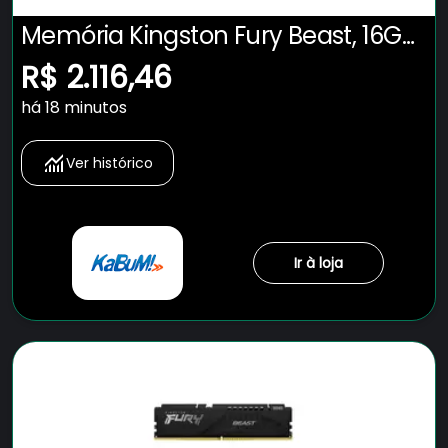
Memória Kingston Fury Beast, 16GB,
5600MHz, DDR5, CL40, Preto -
R$ 2.116,46
KF556C40BB-16
há 18 minutos
Ver histórico
Ir à loja