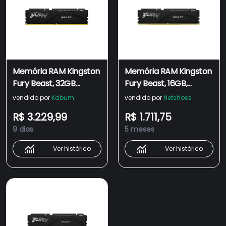
Memória RAM Kingston
Memória RAM Kingston
Fury Beast, 32GB
Fury Beast, 16GB,
5600MHz DDR5 CL40,
5600MHz, DDR5, CL40,
vendido por
Kabum
vendido por
Netshoes
DIMM, Preto -
para Intel XMP, Preto -
R$ 3.229,99
R$ 1.711,75
KF556C40BB-32
KF556C40BB-16
9 dias
5 meses
Ver histórico
Ver histórico