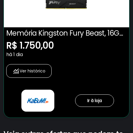
Memória Kingston Fury Beast, 16GB,
5600MHz, DDR5, CL40, Preto -
R$ 1.750,00
KF556C40BB-16
há 1 dia
Ver histórico
Ir à loja