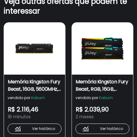
Veja outras ofertas que podem te
interessar
Memória Kingston Fury
Memória Kingston Fury
Beast, 16GB, 5600MHz,
Beast, RGB, 16GB,
DDR5, CL40, Preto -
5600MHz, DDR5, CL40,
vendido por
Kabum
vendido por
Kabum
KF556C40BB-16
Preto -
R$ 2.116,46
R$ 2.039,90
KF556C40BBAK2-16
18 minutos
2 meses
Ver histórico
Ver histórico