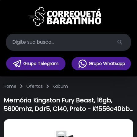
Search
Grupo Telegram
Grupo Whatsapp
Home
Ofertas
Kabum
Memória Kingston Fury Beast, 16gb,
5600mhz, Ddr5, Cl40, Preto - Kf556c40bb-
16