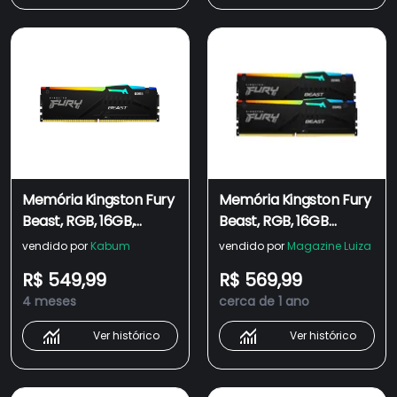
Memória Kingston Fury
Memória Kingston Fury
Beast, RGB, 16GB,
Beast, RGB, 16GB
5600MHz, DDR5, CL40,
(2x8GB), 5600MHz,
vendido por
Kabum
vendido por
Magazine Luiza
Preto - KF556C40BBA-
DDR5, CL40, Preto -
R$ 549,99
R$ 569,99
16
KF556C40BBAK2-16
4 meses
cerca de 1 ano
Ver histórico
Ver histórico