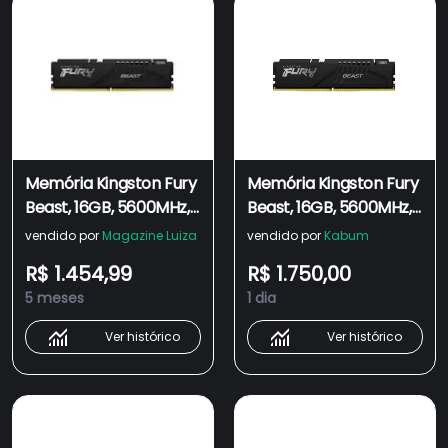
Memória Kingston Fury
Memória Kingston Fury
Beast, 16GB, 5600MHz,
Beast, 16GB, 5600MHz,
DDR5, CL40, Preto -
DDR5, CL40, Preto -
vendido por
Magazine Luiza
vendido por
Kabum
KF556C40BB-16
KF556C40BB-16
R$ 1.454,99
R$ 1.750,00
5 meses
1 dia
Ver histórico
Ver histórico