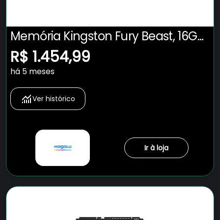
Memória Kingston Fury Beast, 16GB,
5600MHz, DDR5, CL40, Preto -
R$ 1.454,99
KF556C40BB-16
há 5 meses
Ver histórico
Ir à loja