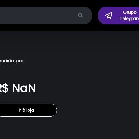
Grupo
Telegra
Search
endido por
R$ NaN
Ir à loja