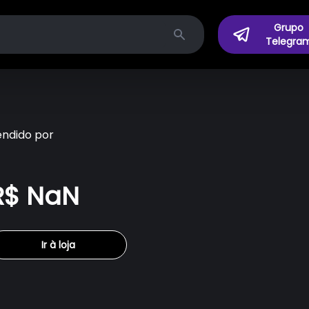
Grupo
Telegra
Search
endido por
R$ NaN
Ir à loja