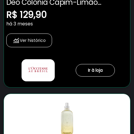
Deo Colônia Capim-Limão
Alfazema
R$ 129,90
há 3 meses
Ver histórico
Ir à loja