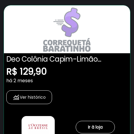
Deo Colônia Capim-Limão
Tangerina 100mL
R$ 129,90
há 2 meses
Ver histórico
Ir à loja