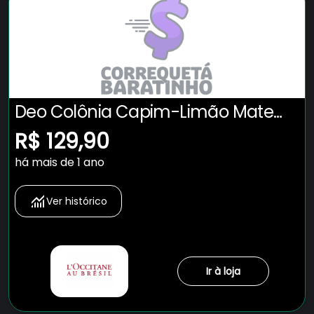
Deo Colônia Capim-Limão Mate
100ml
R$ 129,90
há mais de 1 ano
Ver histórico
Ir à loja