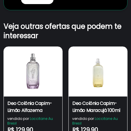
Veja outras ofertas que podem te
interessar
Deo Colônia Capim-
Deo Colônia Capim-
Limão Alfazema
Limão Maracujá 100ml
vendido por
Loccitane Au
vendido por
Loccitane Au
Bresil
Bresil
R$ 129,90
R$ 129,90