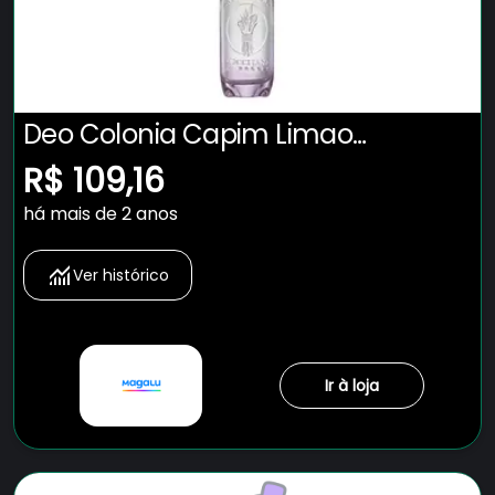
Deo Colonia Capim Limao
Alfazema 100ml Loccitane Au Bresil
R$ 109,16
- L'Occitane au Bresil
há mais de 2 anos
Ver histórico
Ir à loja