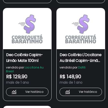
Deo Colônia Capim-
Deo Colônia L'Occitane
Limão Mate 100ml
Au Brésil Capim-Limão
Maracujá 100ml
vendido por
Loccitane Au
vendido por
Dafiti
Bresil
R$ 129,90
R$ 148,90
mais de 1 ano
mais de 1 ano
Ver histórico
Ver histórico