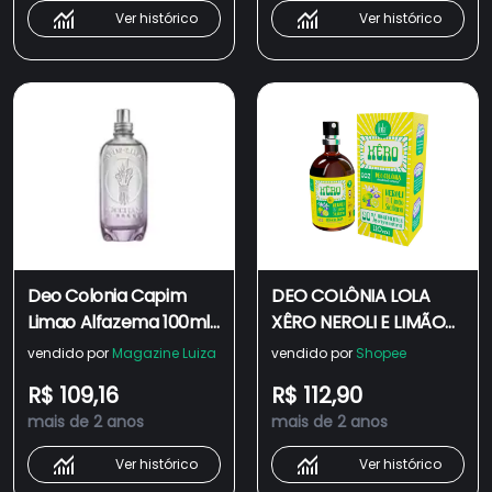
Ver histórico
Ver histórico
Deo Colonia Capim
DEO COLÔNIA LOLA
Limao Alfazema 100ml
XÊRO NEROLI E LIMÃO
Loccitane Au Bresil -
SICILIANO 110ML
vendido por
Magazine Luiza
vendido por
Shopee
L'Occitane au Bresil
R$ 109,16
R$ 112,90
mais de 2 anos
mais de 2 anos
Ver histórico
Ver histórico