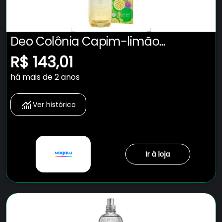
Deo Colônia Capim-limão
Maracujá 100ml L'occitane Au Brésil
R$ 143,01
há mais de 2 anos
Ver histórico
Ir à loja