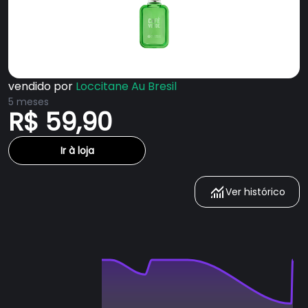
vendido por
Loccitane Au Bresil
5 meses
R$ 59,90
Ir à loja
Ver histórico