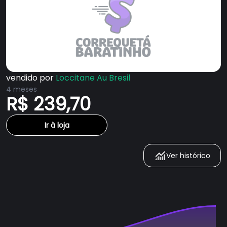
vendido por
Loccitane Au Bresil
4 meses
R$ 239,70
Ir à loja
Ver histórico