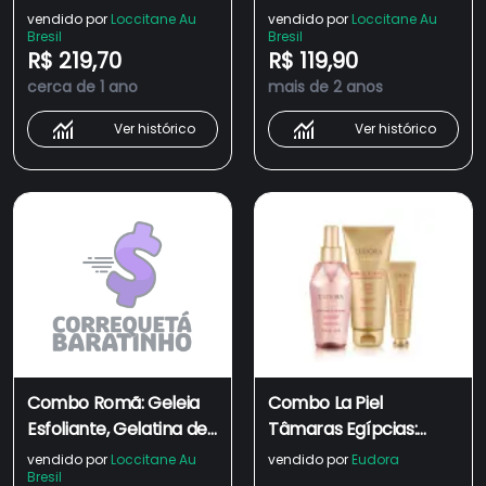
Romã
Sabonete e Nécessaire
vendido por
Loccitane Au
vendido por
Loccitane Au
Bresil
Bresil
R$ 219,70
R$ 119,90
cerca de 1 ano
mais de 2 anos
Ver histórico
Ver histórico
Combo Romã: Geleia
Combo La Piel
Esfoliante, Gelatina de
Tâmaras Egípcias:
Banho e Nécessaire
Sabonete Líquido
vendido por
Loccitane Au
vendido por
Eudora
Bresil
Esfoliante 200ml +