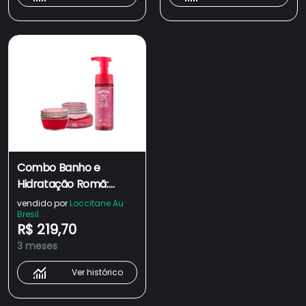
Combo Banho e
Hidratação Romã:
Chantilly, Gelatina e
vendido por
Loccitane Au
Bresil
Geleia Hidratante
R$ 219,70
3 meses
Ver histórico