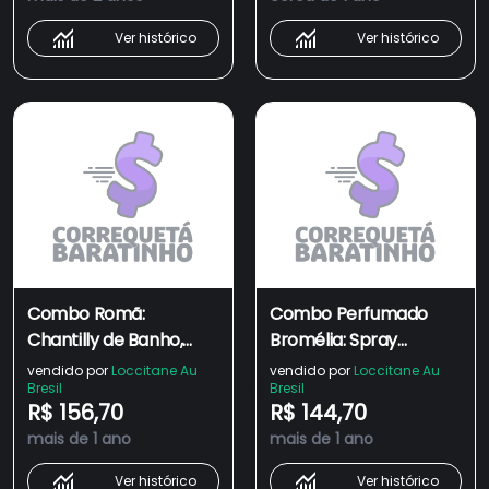
400ml + Spray
Perfumado 200ml
Ver histórico
Ver histórico
Combo Romã:
Combo Perfumado
Chantilly de Banho,
Bromélia: Spray
Geleia Esfoliante +
Perfumado e Sabonete
vendido por
Loccitane Au
vendido por
Loccitane Au
Bresil
Bresil
Necessaire
+ Necessaire
R$ 156,70
R$ 144,70
mais de 1 ano
mais de 1 ano
Ver histórico
Ver histórico