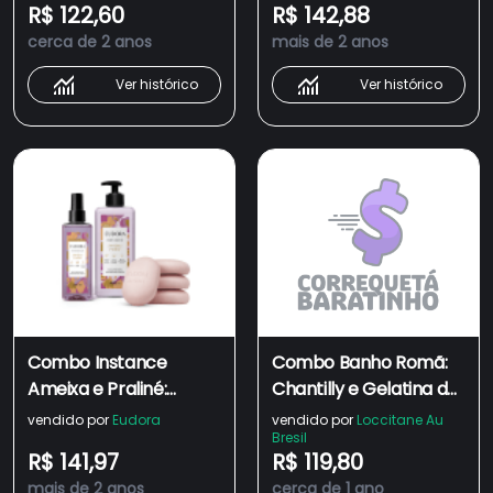
R$ 122,60
R$ 142,88
Creme para Mãos 50g
cerca de 2 anos
mais de 2 anos
+ Spray Perfumado
200ml
Ver histórico
Ver histórico
Combo Instance
Combo Banho Romã:
Ameixa e Praliné:
Chantilly e Gelatina de
Sabonete em Barra
Banho Romã
vendido por
Eudora
vendido por
Loccitane Au
Bresil
Perfumado 4x80g +
R$ 141,97
R$ 119,80
Creme Corporal
mais de 2 anos
cerca de 1 ano