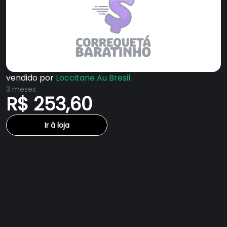
vendido por
Loccitane Au Bresil
3 meses
R$ 253,60
Ir à loja