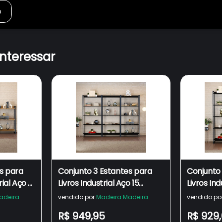
o
interessar
s para
Conjunto 3 Estantes para
Conjunto
rial Aço 3
Livros Industrial Aço 15
Livros Ind
cm Active
Prateleiras 187x240cm
15 Pratel
adeira
vendido por
Madeira Madeira
vendido po
Active Yescasa
Yescasa
R$ 949,95
R$ 929