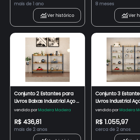
mais de 1 ano
8 meses
Ver histórico
Ver h
Conjunto 2 Estantes para
Conjunto 3 Estante
Livros Baixas Industrial Aço 3
Livros Industrial Aço
Prateleiras 104x80cm Active
Prateleiras 187x2
vendido por
Madeira Madeira
vendido por
Madeira M
Yescasa
Active Yescasa
R$ 436,81
R$ 1.055,97
mais de 2 anos
cerca de 2 anos