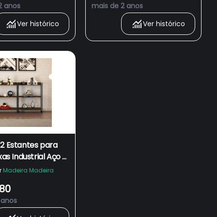
2 anos
mais de 2 anos
Ver histórico
Ver histórico
 2 Estantes para
xas Industrial Aço 3
ras 104x80cm Active
r
Madeira Madeira
,80
 anos