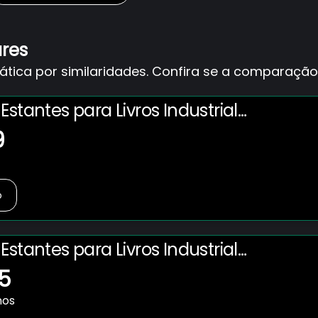
ares
ica por similaridades. Confira se a comparação 
Estantes para Livros Industrial
o 15 Prateleiras Active Yescasa
9
o
Estantes para Livros Industrial
o 15 Prateleiras Active Yescasa
5
nos