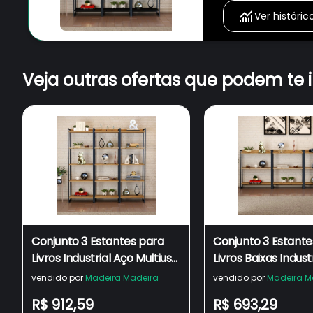
Ver históric
Veja outras ofertas que podem te 
Conjunto 3 Estantes para
Conjunto 3 Estante
Livros Industrial Aço Multiuso
Livros Baixas Indust
15 Prateleiras Active
Prateleiras 104x80
vendido por
Madeira Madeira
vendido por
Madeira M
Yescasa
Yescasa
R$ 912,59
R$ 693,29