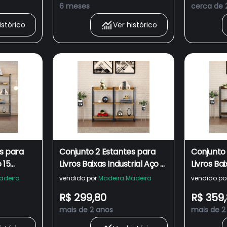
6 meses
cerca de 
istórico
Ver histórico
s para
Conjunto 2 Estantes para
Conjunto
 15
Livros Baixas Industrial Aço 3
Livros Bai
40cm
Prateleiras 104x60cm Active
Pratelei
adeira
vendido por
Madeira Madeira
vendido po
Yescasa
Yescasa
R$ 299,80
R$ 359
mais de 2 anos
mais de 2