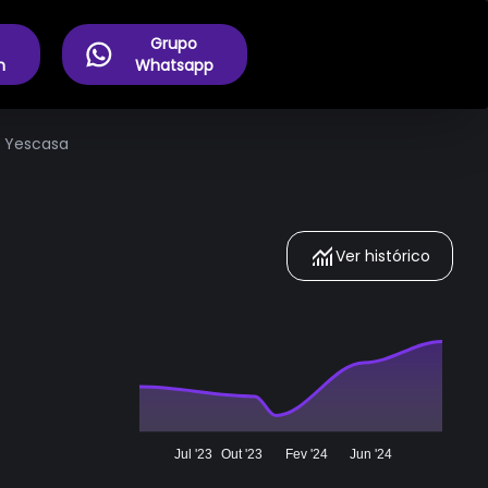
Grupo
m
Whatsapp
ve Yescasa
Ver histórico
Jul '23
Out '23
Fev '24
Jun '24