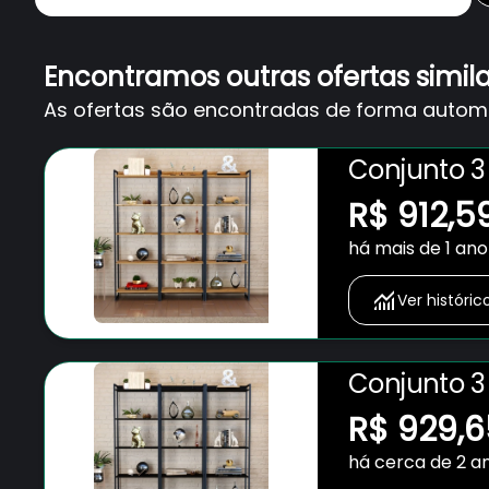
Encontramos outras ofertas simil
As ofertas são encontradas de forma automát
Conjunto 3 
Aço Multius
R$ 912,5
há mais de 1 ano
Ver históric
Conjunto 3 
Aço Multius
R$ 929,6
há cerca de 2 a