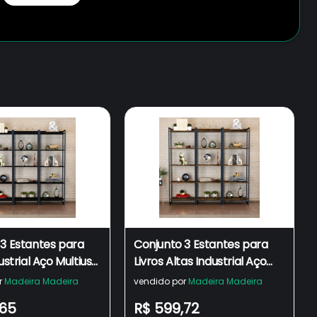
 3 Estantes para
Conjunto 3 Estantes para
ustrial Aço Multiuso
Livros Altas Industrial Aço
eiras Active
Multiuso 187x60cm Active
r
Madeira Madeira
vendido por
Madeira Madeira
Yescasa
,65
R$ 599,72