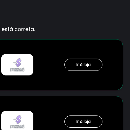
está correta.
Ir à loja
Ir à loja