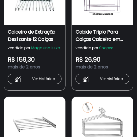
Calceiro de Extração
Cabide Triplo Para
Deslizante 12 Calças
Calças Calceiro em
Aço Cromado para
vendido por
Magazine Luiza
vendido por
Shopee
Calça Reforçado Kit
R$ 159,30
R$ 26,90
Com 3
mais de 2 anos
mais de 2 anos
Ver histórico
Ver histórico