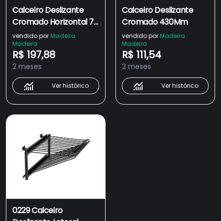
Calceiro Deslizante
Calceiro Deslizante
Cromado Horizontal 7
Cromado 430Mm
Varetas Guarda Roupa
vendido por
Madeira
vendido por
Madeira
Madeira
Madeira
Closet Aramado Giosul
R$ 197,88
R$ 111,54
2 meses
2 meses
Ver histórico
Ver histórico
0229 Calceiro