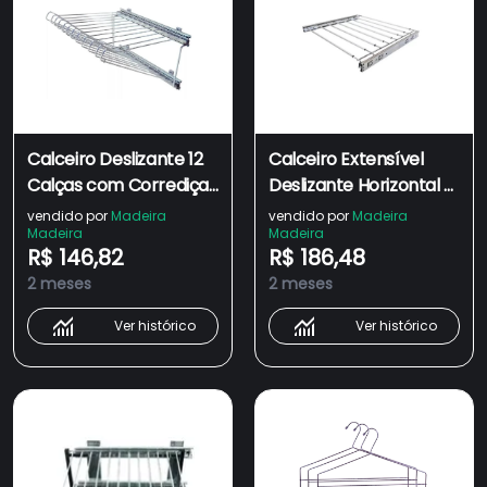
Calceiro Deslizante 12
Calceiro Extensível
Calças com Corrediça
Deslizante Horizontal 8
Cromado Jomer
Varetas Jomer
vendido por
Madeira
vendido por
Madeira
Madeira
Madeira
R$ 146,82
R$ 186,48
2 meses
2 meses
Ver histórico
Ver histórico