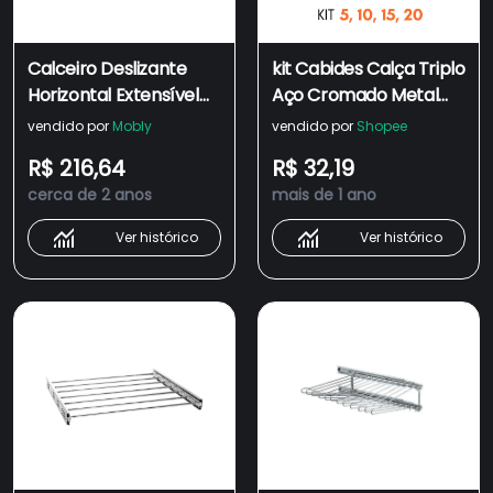
Calceiro Deslizante
kit Cabides Calça Triplo
Horizontal Extensível
Aço Cromado Metal
para Closet 7 Varetas
Calceiro Adulto
vendido por
Mobly
vendido por
Shopee
Giosul em Aço
Criança Resistente
R$ 216,64
R$ 32,19
Cromado
Atacado Promoção
cerca de 2 anos
mais de 1 ano
Ver histórico
Ver histórico