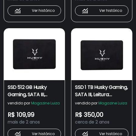
Preto - MZ-77E500E
Ver histórico
Ver histórico
SSD 512 GB Husky
SSD 1 TB Husky Gaming,
Gaming, SATA III,
SATA III, Leitura:
Leitura: 520MB/s e
550MB/s e Gravação:
vendido por
Magazine Luiza
vendido por
Magazine Luiza
Gravação: 450MB/s,
500MB/s, Preto -
R$ 109,99
R$ 350,00
Preto - HGML022
HGML023
mais de 2 anos
cerca de 2 anos
Ver histórico
Ver histórico