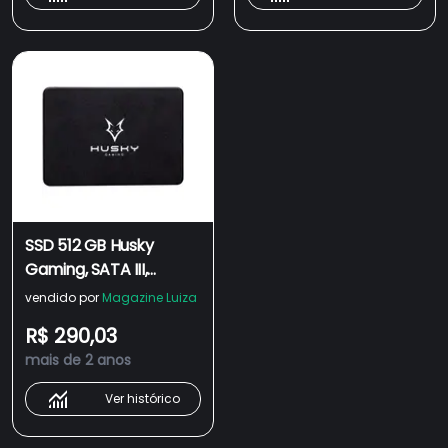
SSD 512 GB Husky
Gaming, SATA III,
Leitura: 520MB/s e
vendido por
Magazine Luiza
Gravação: 450MB/s,
R$ 290,03
Preto - HGML022
mais de 2 anos
Ver histórico