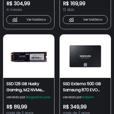
R$ 304,99
R$ 169,99
HGML023
HGML022
4 meses
12 dias
Ver histórico
Ver histórico
SSD 128 GB Husky
SSD Externo 500 GB
Gaming, M.2 NVMe,
Samsung 870 EVO
Leitura: 1300MB/s e
Series, 2.5", SATA III,
vendido por
Magazine Luiza
vendido por
Kabum
Gravação: 600MB/s -
Leitura: 560MB/s e
R$ 89,99
R$ 349,99
HGML002
Gravação: 530MB/s,
mais de 2 anos
mais de 2 anos