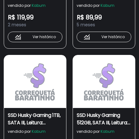
Leitura: 570MB/s e
570MB/s e Gravação:
vendido por
Kabum
vendido por
Kabum
Gravação: 500MB/s,
500MB/s, Preto -
R$ 119,99
R$ 89,99
Preto - HGML001
HGML000
2 meses
5 meses
Ver histórico
Ver histórico
SSD Husky Gaming 1TB,
SSD Husky Gaming
SATA III, Leitura:
512GB, SATA III, Leitura:
550MB/s e Gravação:
520MB/s e Gravação:
vendido por
Kabum
vendido por
Kabum
500MB/s, Preto -
450MB/s, Preto -