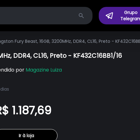
Grupo
Telegra
Search
gston Fury Beast, 16GB, 3200MHz, DDR4, CL16, Preto - KF432C16BB
Hz, DDR4, CL16, Preto - KF432C16BB1/16
endido por
Magazine Luiza
 dias
R$ 1.187,69
Ir à loja