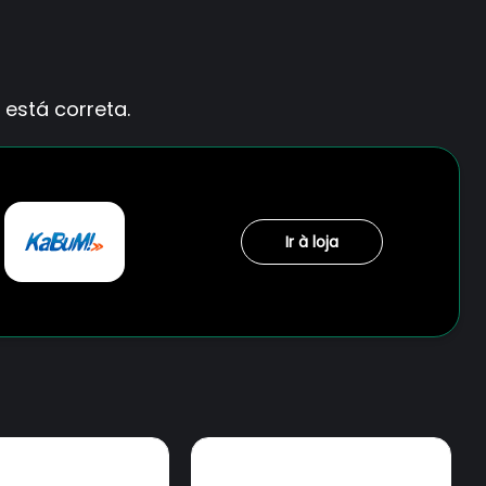
está correta.
Ir à loja