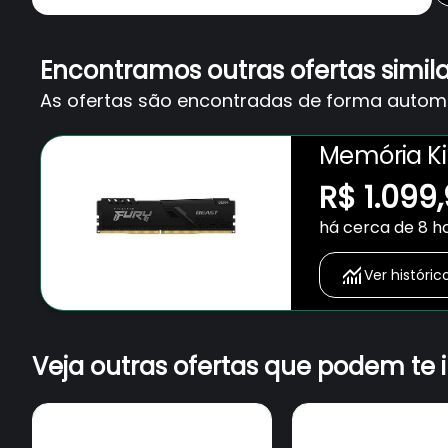
Encontramos outras ofertas simil
As ofertas são encontradas de forma automát
Memória Ki
3200MHz, DD
R$ 1.099
KF432C16BB
há cerca de 8 h
Ver históric
Veja outras ofertas que podem te 