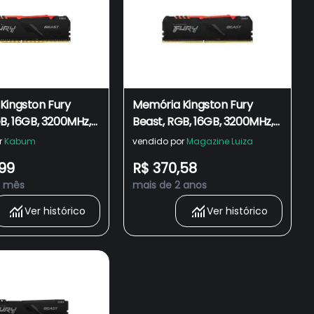
Kingston Fury
Memória Kingston Fury
B, 16GB, 3200MHz,
Beast, RGB, 16GB, 3200MHz,
6, Preto -
DDR4, CL16, Preto -
r
Kabum
vendido por
Magazine Luiza
BBA/16
KF432C16BBA/16
,99
R$ 370,58
1 mês
mais de 2 anos
Ver histórico
Ver histórico