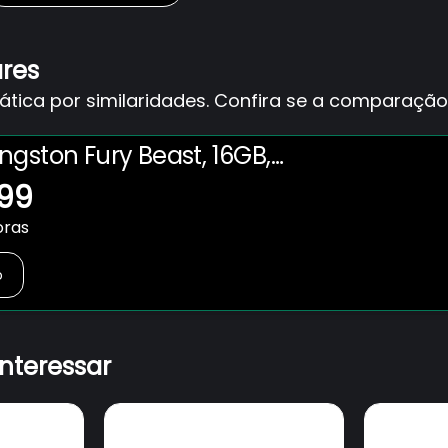
ares
ica por similaridades. Confira se a comparação 
ngston Fury Beast, 16GB,
R4, CL16, Preto -
,99
1/16
oras
o
interessar