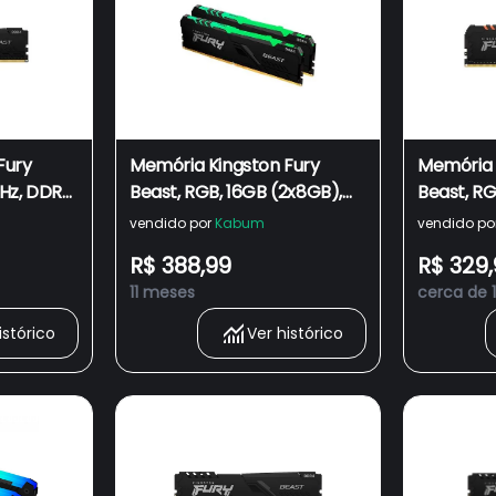
Fury
Memória Kingston Fury
Memória 
Hz, DDR4,
Beast, RGB, 16GB (2x8GB),
Beast, RG
2C16BB1/16
3200MHz, DDR4, CL16, Preto
DDR4, CL1
vendido por
Kabum
vendido po
- KF432C16BBAK2/16
KF432C16
R$ 388,99
R$ 329
11 meses
cerca de 
istórico
Ver histórico