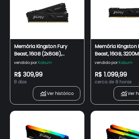
Memória Kingston Fury
Memória Kingston 
Beast, 16GB (2x8GB),
Beast, 16GB, 3200M
3200MHz, DDR4, CL16, Preto
CL16, Preto - KF43
vendido por
Kabum
vendido por
Kabum
- KF432C16BBK2/16
R$ 309,99
R$ 1.099,99
8 dias
cerca de 8 horas
Ver histórico
Ver h