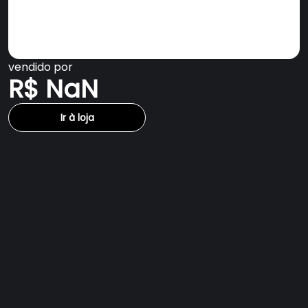
vendido por
R$ NaN
Ir à loja