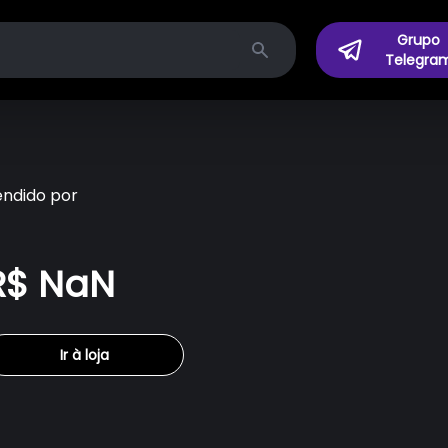
Grupo
Telegra
Search
endido por
R$ NaN
Ir à loja