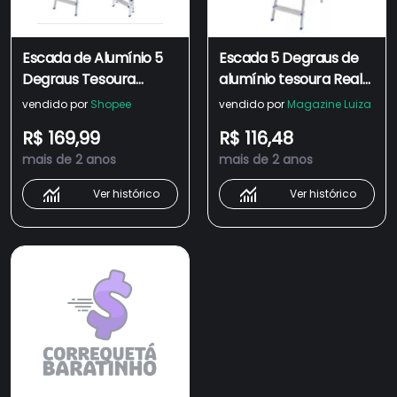
Escada de Alumínio 5
Escada 5 Degraus de
Degraus Tesoura
alumínio tesoura Real
Prateada Mor
Escadas prateado/azul
vendido por
Shopee
vendido por
Magazine Luiza
R$ 169,99
R$ 116,48
mais de 2 anos
mais de 2 anos
Ver histórico
Ver histórico