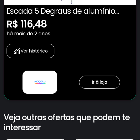
Escada 5 Degraus de alumínio
tesoura Real Escadas
R$ 116,48
prateado/azul
há mais de 2 anos
Ver histórico
Ir à loja
Veja outras ofertas que podem te
interessar