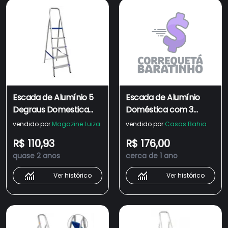
Escada de Alumínio 5
Escada de Alumínio
Degraus Domestica
Doméstica com 3
Real
Degraus Real Escadas
vendido por
Magazine Luiza
vendido por
Casas Bahia
R$ 110,93
R$ 176,00
quase 2 anos
cerca de 1 ano
Ver histórico
Ver histórico