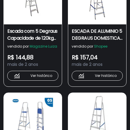
Escada com 5 Degraus
ESCADA DE ALUMINIO 5
Capacidade de 120kg
DEGRAUS DOMESTICA
em Alumínio - Real
REAL
vendido por
Magazine Luiza
vendido por
Shopee
R$ 144,88
R$ 157,04
mais de 2 anos
mais de 2 anos
Ver histórico
Ver histórico