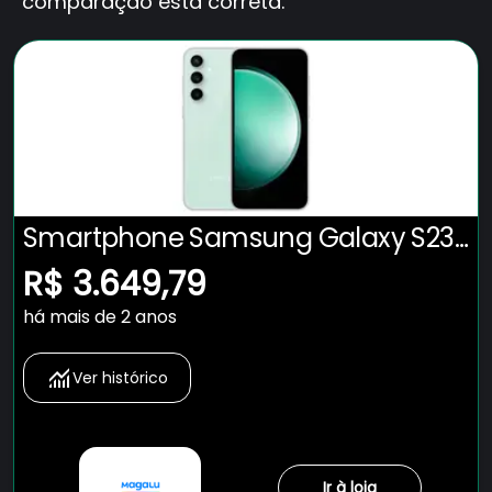
comparação está correta.
Smartphone Samsung Galaxy S23
Fe 5G Verde, 256GB, 8GB RAM e
R$ 3.649,79
Câmera Tripla de 50MP + 12MP +
há mais de 2 anos
10MP
Ver histórico
Ir à loja