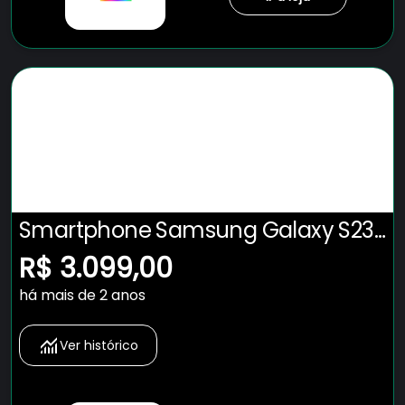
Smartphone Samsung Galaxy S23
Fe 5G Verde, 256GB, 8GB RAM e
R$ 3.099,00
Câmera Tripla de 50MP + 12MP +
há mais de 2 anos
10MP
Ver histórico