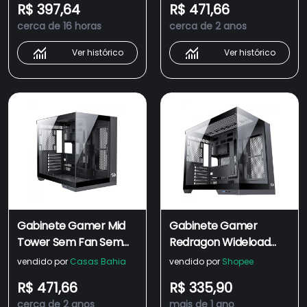
R$ 397,64
R$ 471,66
Redragon
cerca de 16 horas
cerca de 2 anos
Ver histórico
Ver histórico
Gabinete Gamer Mid
Gabinete Gamer
Tower Sem Fan Sem
Redragon Wideload
Fonte Ca-604B-Pro
Pro, Mid Tower, Vidro
vendido por
Casas Bahia
vendido por
Shopee
Wideload Pro Preto
Temperado, ATX,
R$ 471,66
R$ 335,90
Redragon
Black, Sem Fonte, Sem
cerca de 2 anos
mais de 1 ano