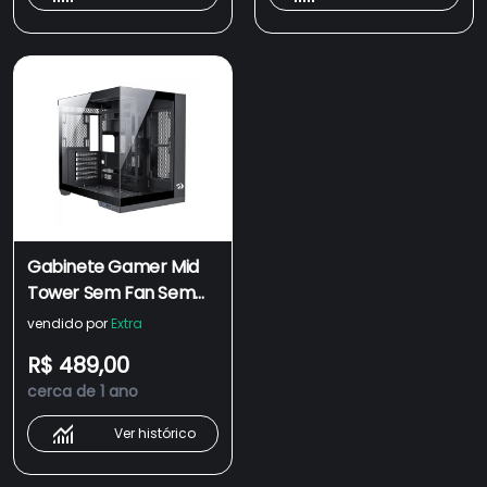
Gabinete Gamer Mid
Tower Sem Fan Sem
Fonte Ca-604B-Pro
vendido por
Extra
Wideload Pro Preto
R$ 489,00
Redragon
cerca de 1 ano
Ver histórico