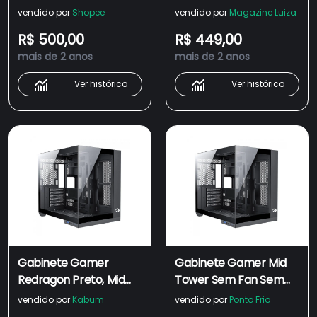
FONTE CA-604B
fonte ca-604b-pro
vendido por
Shopee
vendido por
Magazine Luiza
WIDELOAD LITE PRETO
wideload pro preto
R$ 500,00
R$ 449,00
REDRAGON
redragon
mais de 2 anos
mais de 2 anos
Ver histórico
Ver histórico
Gabinete Gamer
Gabinete Gamer Mid
Redragon Preto, Mid
Tower Sem Fan Sem
Tower, Sem Fan, Sem
Fonte Ca-604B-Pro
vendido por
Kabum
vendido por
Ponto Frio
Fonte - Ca-604b-pro
Wideload Pro Preto