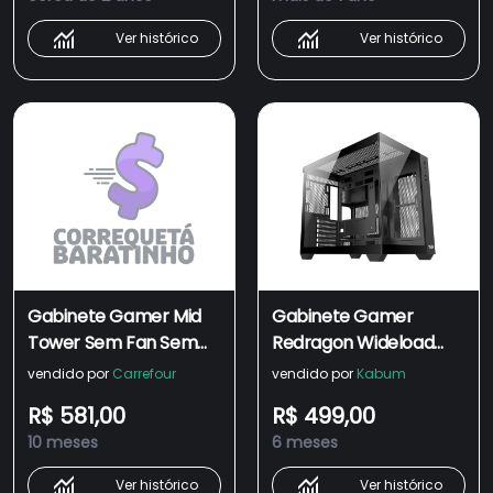
Fan, CA-604B-PRO
Ver histórico
Ver histórico
Gabinete Gamer Mid
Gabinete Gamer
Tower Sem Fan Sem
Redragon Wideload
Fonte Ca-604b-pro
Lite, Mid Tower, Sem
vendido por
Carrefour
vendido por
Kabum
Wideload Pro Preto
Fan E Sem Fonte, Preto
R$ 581,00
R$ 499,00
Redragon
- Ca-604b
10 meses
6 meses
Ver histórico
Ver histórico