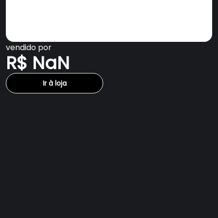
vendido por
R$ NaN
Ir à loja