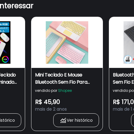
interessar
eclado
Mini Teclado E Mouse
Bluetooth
minado
Bluetooth Sem Fio Para
Sem Fio 
 Com
Tablet 7 8 9 10 Polegadas
Mini Conj
vendido por
Shopee
vendido po
Mini Para
Para Not
R$ 45,90
R$ 171,
Windows
Macbook 
mais de 2 anos
mais de 1
istórico
Ver histórico