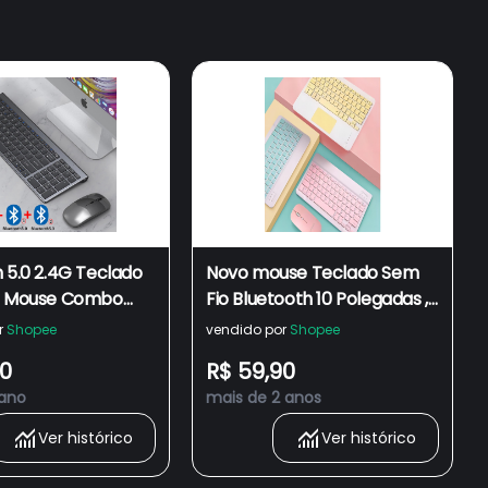
 5.0 2.4G Teclado
Novo mouse Teclado Sem
E Mouse Combo
Fio Bluetooth 10 Polegadas ,
unto De Multimídia
Silencioso , mini Fino ,
r
Shopee
vendido por
Shopee
ebook PC TV iPad
Adequado Para iOS E
00
R$ 59,90
Android
Android Windows tablets
 ano
mais de 2 anos
Ver histórico
Ver histórico