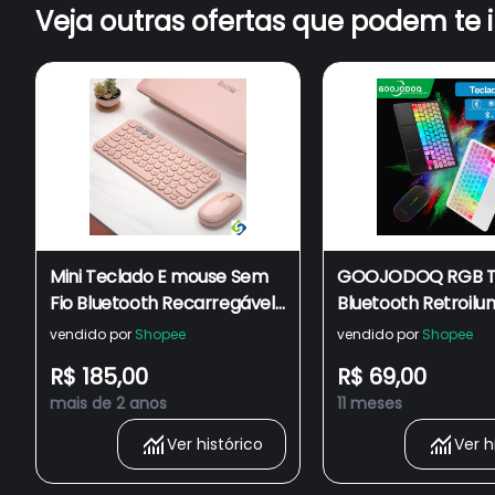
Veja outras ofertas que podem te 
Mini Teclado E mouse Sem
GOOJODOQ RGB T
Fio Bluetooth Recarregável
Bluetooth Retroilu
Arco K098S tablet Para
Arco-Íris Sem Fio
vendido por
Shopee
vendido por
Shopee
Celular Lindo Rosa
Touchpad E Mouse 
R$ 185,00
R$ 69,00
iPad IOS Android 
mais de 2 anos
11 meses
Ver histórico
Ver h