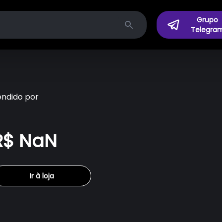
Grupo
Telegra
Search
endido por
R$ NaN
Ir à loja