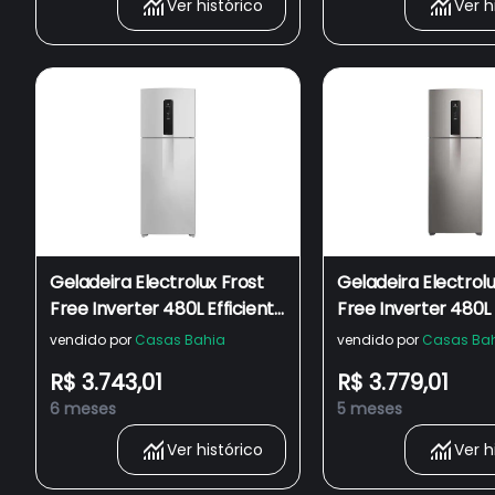
Ver histórico
Ver h
Geladeira Electrolux Frost
Geladeira Electrolu
Free Inverter 480L Efficient
Free Inverter 480L 
com AutoSense Smart
com AutoSense Sm
vendido por
Casas Bahia
vendido por
Casas Ba
Duplex IT70 - Bivolt
Duplex Look IT70S -
R$ 3.743,01
R$ 3.779,01
6 meses
5 meses
Ver histórico
Ver h