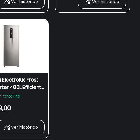
Ver histórico
Ver histórico
 Electrolux Frost
rter 480L Efficient
oSense Smart
r
Ponto Frio
ok IT70S - Bivolt
9,00
co
Ver histórico