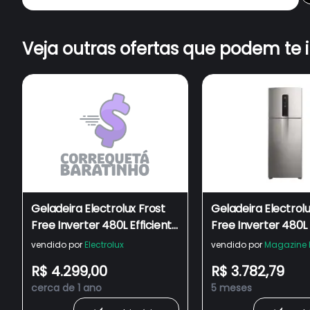
Veja outras ofertas que podem te 
Geladeira Electrolux Frost
Geladeira Electrolu
Free Inverter 480L Efficient
Free Inverter 480L 
com AutoSense SmartBivolt
com AutoSense Sm
vendido por
Electrolux
vendido por
Magazine 
Duplex cor Black Inox Look
Duplex Look IT70S
R$ 4.299,00
R$ 3.782,79
(IT70B)
cerca de 1 ano
5 meses