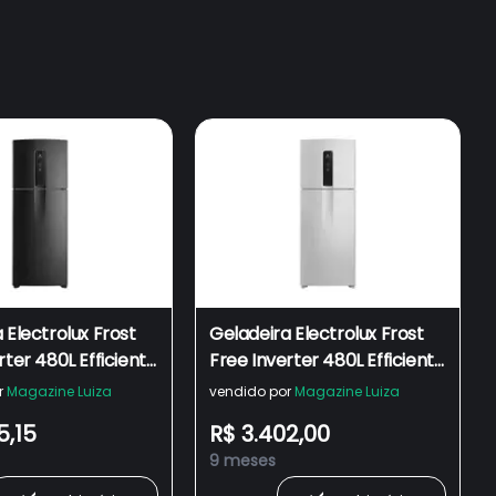
 Electrolux Frost
Geladeira Electrolux Frost
rter 480L Efficient
Free Inverter 480L Efficient
oSense Smart
com AutoSense Smart
r
Magazine Luiza
vendido por
Magazine Luiza
ook IT07B
Duplex IT70
5,15
R$ 3.402,00
9 meses