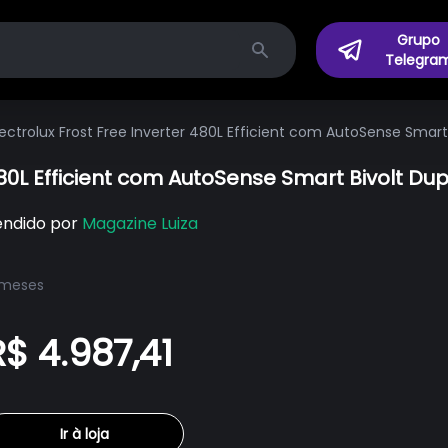
Grupo
Telegra
Search
lectrolux Frost Free Inverter 480L Efficient com AutoSense Smart
480L Efficient com AutoSense Smart Bivolt Dup
endido por
Magazine Luiza
 meses
R$ 4.987,41
Ir à loja