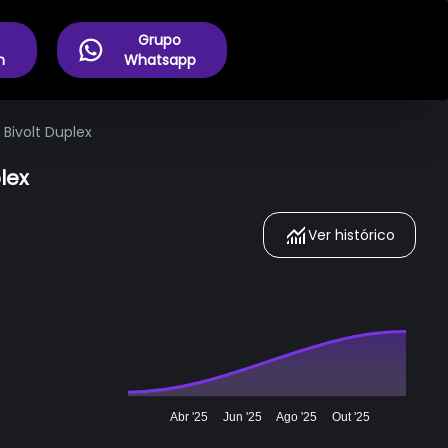
Grupo
m
Whatsapp
 Bivolt Duplex
lex
Ver histórico
Abr '25
Jun '25
Ago '25
Out '25