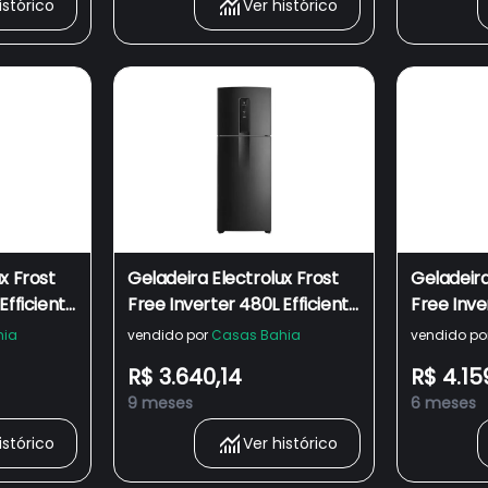
istórico
Ver histórico
x Frost
Geladeira Electrolux Frost
Geladeira
Efficient
Free Inverter 480L Efficient
Free Inve
art
com AutoSense Smart
com Aut
hia
vendido por
Casas Bahia
vendido po
 Bivolt
Duplex Look IT07B
Duplex Lo
R$ 3.640,14
R$ 4.15
automáti
9 meses
6 meses
istórico
Ver histórico