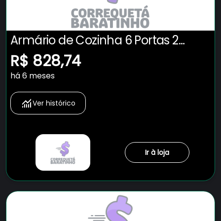
Armário de Cozinha 6 Portas 2
Gavetas Adelle Yescasa
R$ 828,74
Cinamomo/Grafite - Preto
há 6 meses
Ver histórico
Ir à loja