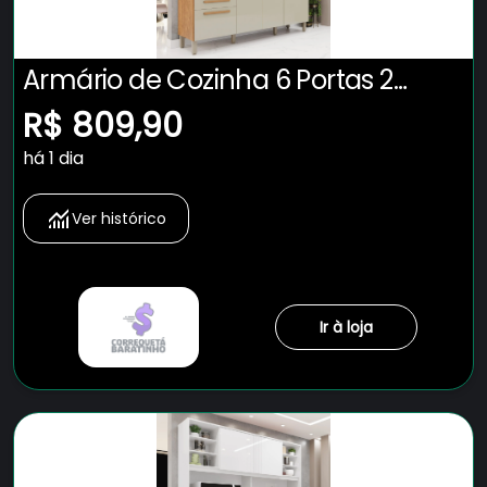
Armário de Cozinha 6 Portas 2
Gavetas Adelle Yescasa
R$ 809,90
há 1 dia
Ver histórico
Ir à loja