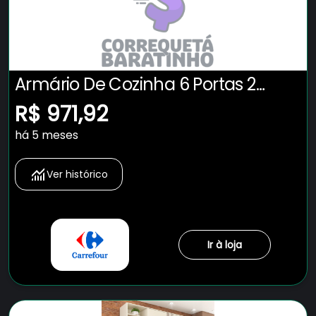
Armário De Cozinha 6 Portas 2
Gavetas Adelle Yescasa Branco
R$ 971,92
Neve
há 5 meses
Ver histórico
Ir à loja