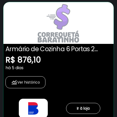
Armário de Cozinha 6 Portas 2
Gavetas Adelle Yescasa
R$ 876,10
Cinamomo/Off-White - Laranja
há 5 dias
Ver histórico
Ir à loja