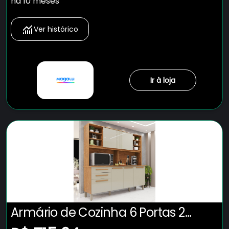
há 10 meses
Ver histórico
Ir à loja
Armário de Cozinha 6 Portas 2
Gavetas Adelle Yescasa