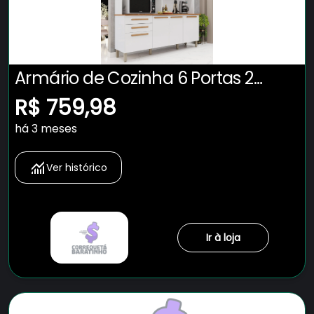
Armário de Cozinha 6 Portas 2
Gavetas Adelle Yescasa
R$ 759,98
há 3 meses
Ver histórico
Ir à loja