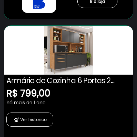
Ir à loja
Armário de Cozinha 6 Portas 2
Gavetas Adelle Yescasa
R$ 799,00
Cinamomo/Grafite
há mais de 1 ano
Ver histórico