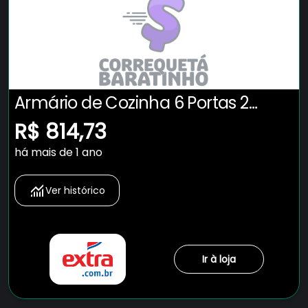
Armário de Cozinha 6 Portas 2
Gavetas Adelle Yescasa Branco
R$ 814,73
Neve
há mais de 1 ano
Ver histórico
Ir à loja