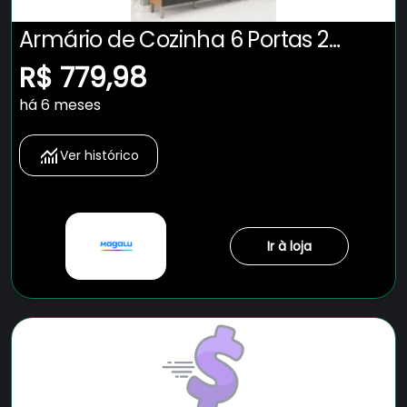
Armário de Cozinha 6 Portas 2
Gavetas Adelle Yescasa
R$ 779,98
há 6 meses
Ver histórico
Ir à loja