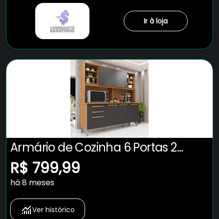
Ir à loja
Armário de Cozinha 6 Portas 2
Gavetas Adelle Yescasa
R$ 799,99
Cinamomo/Grafite
há 8 meses
Ver histórico