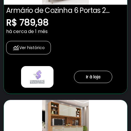
Armário de Cozinha 6 Portas 2
Gavetas Adelle Yescasa
R$ 789,98
há cerca de 1 mês
Ver histórico
Ir à loja