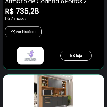
Armário de Cozinha 6 Portas 2
Gavetas Adelle Yescasa Branco
R$ 735,28
Neve
há 7 meses
Ver histórico
Ir à loja