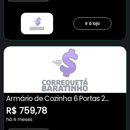
Ir à loja
Armário de Cozinha 6 Portas 2
Gavetas Adelle Yescasa Branco
R$ 759,78
Neve
há 4 meses