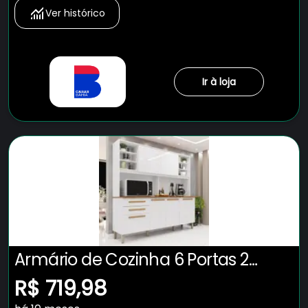
Ver histórico
Ir à loja
Armário de Cozinha 6 Portas 2
Gavetas Adelle Yescasa
R$ 719,98