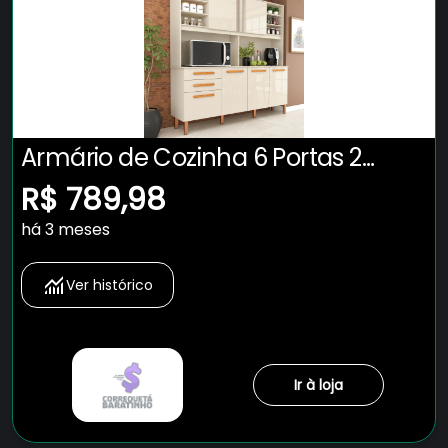
Armário de Cozinha 6 Portas 2
Gavetas Adelle Yescasa
R$ 789,98
há 3 meses
Ver histórico
Ir à loja