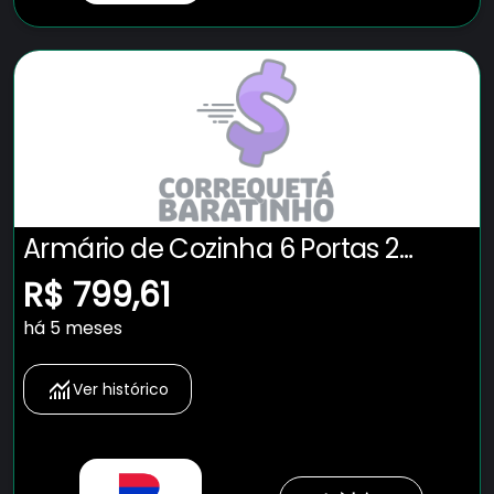
Armário de Cozinha 6 Portas 2
Gavetas Adelle Yescasa
R$ 799,61
Cinamomo/Grafite - Preto
há 5 meses
Ver histórico