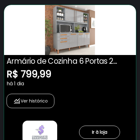
Armário de Cozinha 6 Portas 2
Gavetas Adelle Yescasa Cinza
R$ 799,99
há 1 dia
Ver histórico
Ir à loja