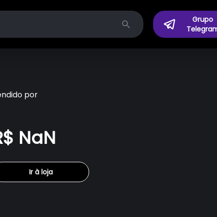
Grupo
Telegra
Search
endido por
R$ NaN
Ir à loja