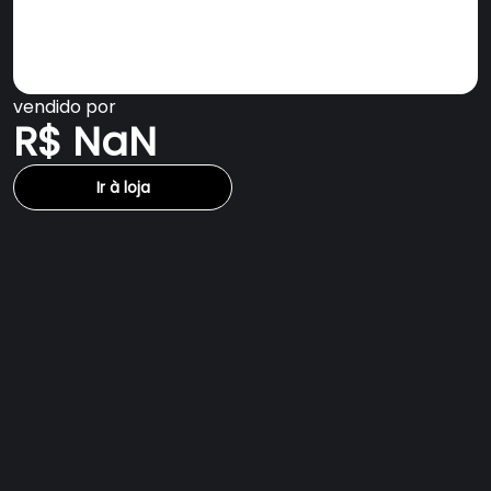
vendido por
R$ NaN
Ir à loja