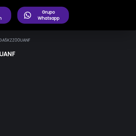
Grupo
m
Whatsapp
90GA5KZZ00UANF
0UANF