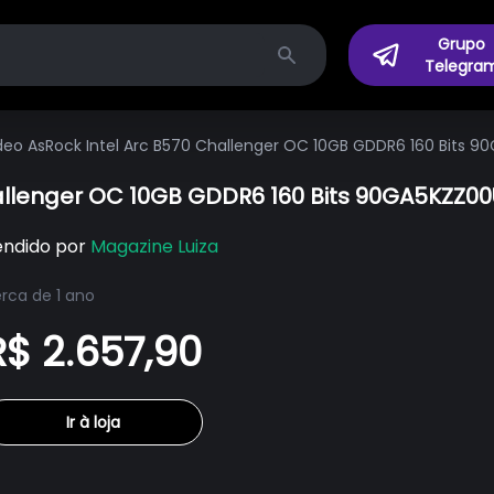
Grupo
Telegra
Search
deo AsRock Intel Arc B570 Challenger OC 10GB GDDR6 160 Bits 
hallenger OC 10GB GDDR6 160 Bits 90GA5KZZ0
endido por
Magazine Luiza
rca de 1 ano
R$ 2.657,90
Ir à loja