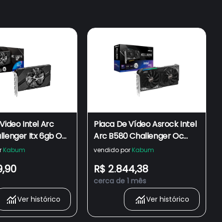
Video Intel Arc
Placa De Vídeo Asrock Intel
llenger Itx 6gb Oc
Arc B580 Challenger Oc
6go Asrock
12gb Gddr6 192bits - 90-
r
Kabum
vendido por
Kabum
ga5lzz-00uanf
9,90
R$ 2.844,38
cerca de 1 mês
Ver histórico
Ver histórico