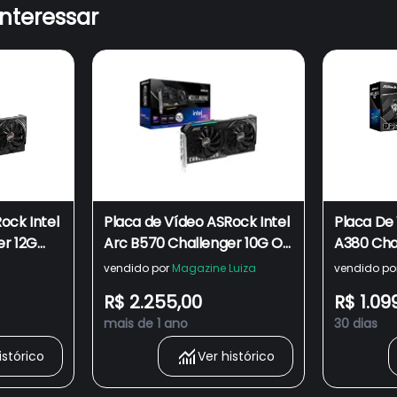
interessar
ock Intel
Placa de Vídeo ASRock Intel
Placa De 
er 12G
Arc B570 Challenger 10G OC
A380 Cha
 2740MHz
- 90-GA5KZZ-00UANF
A380 Cli 
vendido por
Magazine Luiza
vendido po
ANF
R$ 2.255,00
R$ 1.09
mais de 1 ano
30 dias
istórico
Ver histórico