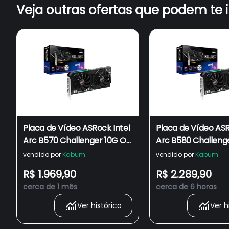
Veja outras ofertas que podem te 
Placa de Vídeo ASRock Intel
Placa de Vídeo ASR
Arc B570 Challenger 10G OC
Arc B580 Challeng
- 90-GA5KZZ-00UANF
OC, 12GB, GDDR6,
vendido por
Kabum
vendido por
Kabum
- 90-GA5LZZ-00U
R$ 1.969,90
R$ 2.289,90
cerca de 1 mês
cerca de 6 horas
Ver histórico
Ver h