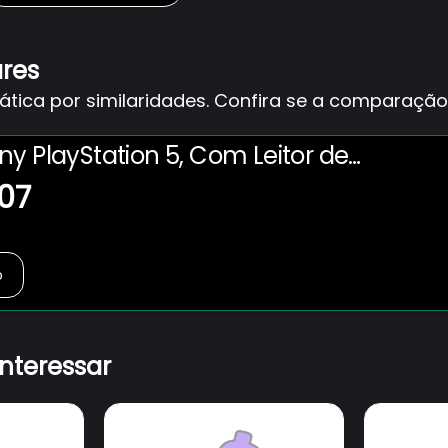
ares
ica por similaridades. Confira se a comparação 
y PlayStation 5, Com Leitor de
 1TB, Controle Sem Fio DualSense
,07
- 1000050613
o
interessar