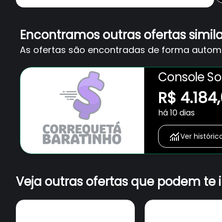
Encontramos outras ofertas simil
As ofertas são encontradas de forma automát
Console Son
Discos, SSD
R$ 4.184
+ 2 Jogos 
há 10 dias
Ver históric
Veja outras ofertas que podem te 