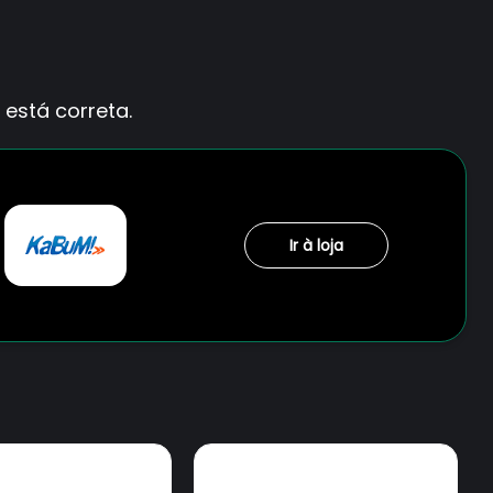
está correta.
Ir à loja