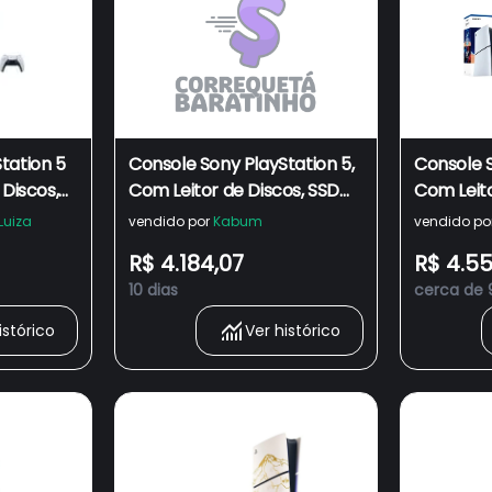
tation 5
Console Sony PlayStation 5,
Console S
 Discos,
Com Leitor de Discos, SSD
Com Leito
Sem Fio
1TB, Controle Sem Fio
1TB, Cont
Luiza
vendido por
Kabum
vendido po
s -
DualSense + 2 Jogos -
DualSens
R$ 4.184,07
R$ 4.55
1000050613
10 dias
cerca de 
istórico
Ver histórico