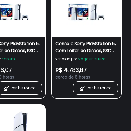
ony PlayStation 5,
Console Sony PlayStation 5,
r de Discos, SSD
Com Leitor de Discos, SSD
role Sem Fio
1TB, Controle Sem Fio
r
Kabum
vendido por
Magazine Luiza
e + 2 Jogos
DualSense + 2 Jogos
6,07
R$ 4.783,87
9 horas
cerca de 6 horas
Ver histórico
Ver histórico