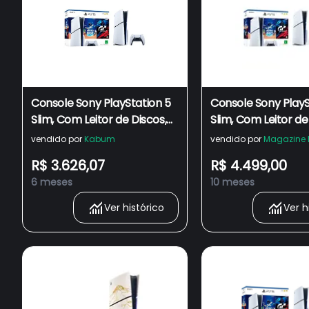
Console Sony PlayStation 5
Console Sony PlayS
Slim, Com Leitor de Discos,
Slim, Com Leitor de
SSD 1TB, Controle Sem Fio
SSD 1TB, Controle 
vendido por
Kabum
vendido por
Magazine 
DualSense + 2 Jogos -
DualSense + 2 Jogo
R$ 3.626,07
R$ 4.499,00
1000038858
1000038858
6 meses
10 meses
Ver histórico
Ver h