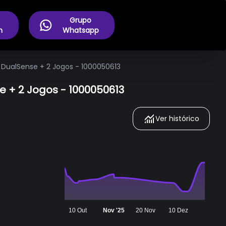
Grupo
m
Whatsapp
o DualSense + 2 Jogos - 1000050613
e + 2 Jogos - 1000050613
Ver histórico
10 Out
Nov '25
20 Nov
10 Dez