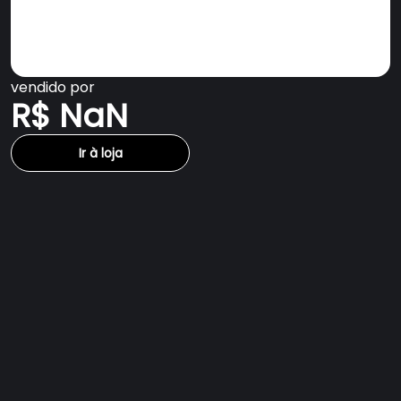
vendido por
R$ NaN
Ir à loja