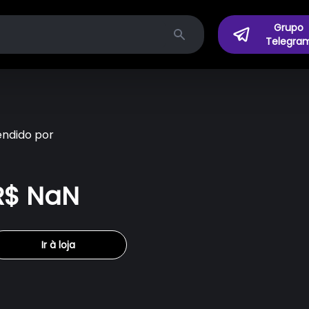
Grupo
Telegra
Search
endido por
R$ NaN
Ir à loja