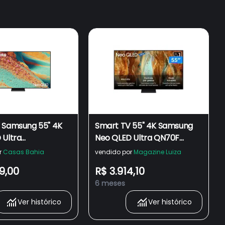
 Samsung 55" 4K
Smart TV 55" 4K Samsung
 Ultra
Neo QLED Ultra QN70F
5FAGXZD Painel
QN55QN70FAGXZD 120Hz
r
Casas Bahia
vendido por
Magazine Luiza
z AI Dolby Atmos
Tizen 4 HDMI
9,00
R$ 3.914,10
 por Gestos Preta
6 meses
Ver histórico
Ver histórico