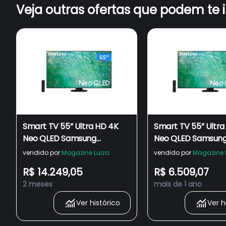
Veja outras ofertas que podem te 
Smart TV 55” Ultra HD 4K
Smart TV 55” Ultra
Neo QLED Samsung
Neo QLED Samsung
QN55QN85
QN55QN85CA 120Hz
vendido por
Magazine Luiza
vendido por
Magazine 
Bluetooth
R$ 14.249,05
R$ 6.509,07
2 meses
mais de 1 ano
Ver histórico
Ver h