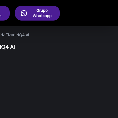
Grupo
m
Whatsapp
Hz Tizen NQ4 AI
NQ4 AI