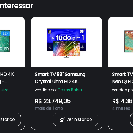
interessar
 HD 4K
Smart TV 98" Samsung
Smart TV
 -
Crystal Ultra HD 4K
Neo QLED
 Wi-Fi
UN98DU9000 com Gaming
QN55QN8
Luiza
vendido por
Casas Bahia
vendido po
Hub + Smart TV 55” 4K
até 144H
R$ 23.749,05
R$ 4.38
Samsung Neo QLED
Controle
mais de 1 ano
4 meses
55QN85D com Processador
Titan
com AI e Energy Mode
istórico
Ver histórico