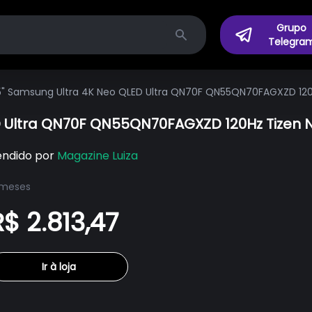
Grupo
Telegra
Search
5" Samsung Ultra 4K Neo QLED Ultra QN70F QN55QN70FAGXZD 120
D Ultra QN70F QN55QN70FAGXZD 120Hz Tizen 
endido por
Magazine Luiza
 meses
R$ 2.813,47
Ir à loja