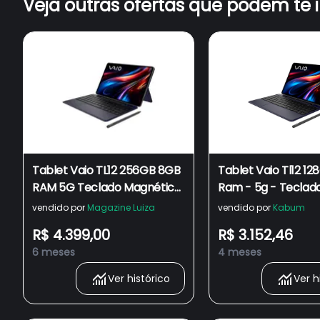
Veja outras ofertas que podem te 
Tablet Vaio TL12 256GB 8GB
Tablet Vaio Tl12 1
RAM 5G Teclado Magnético
Ram - 5g - Teclad
E Caneta Tela Amoled 12.6”
Magnético E Canet
vendido por
Magazine Luiza
vendido por
Kabum
2.5K Preto
AmoLED 12.6” 2.5k -
R$ 4.399,00
R$ 3.152,46
6 meses
4 meses
Ver histórico
Ver h