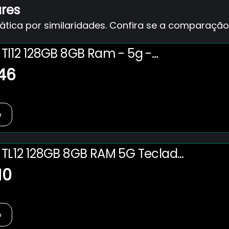
ares
ica por similaridades. Confira se a comparação 
 Tl12 128GB 8GB Ram - 5g -
gnético E Caneta - Tela
,46
” 2.5k - Preto
o
o TL12 128GB 8GB RAM 5G Teclado
E Caneta Tela Amoled 12.6” 2.5K
10
o