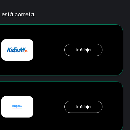
está correta.
Ir à loja
Ir à loja