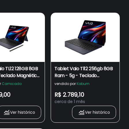
io TL12 128GB 8GB
Tablet Vaio Tl12 256gb 8GB
eclado Magnético
Ram - 5g - Teclado
Tela Amoled 12.6”
Magnético E Caneta - Tela
r
Camicado
vendido por
Kabum
o
AmoLED 12.6” 2.5k - Preto
9,00
R$ 2.789,10
cerca de 1 mês
Ver histórico
Ver histórico