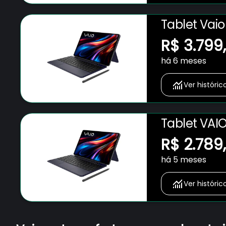
Tablet Vai
Magnético 
R$ 3.799
Preto
há 6 meses
Ver históric
Tablet VAIO
Teclado Ma
R$ 2.789
AMOLED 12.6
há 5 meses
Ver históric