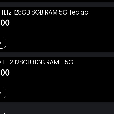
o TL12 128GB 8GB RAM 5G Teclado
E Caneta Tela Amoled 12.6” 2.5K
,00
o
 TL12 128GB 8GB RAM - 5G -
gnético e Caneta - Tela
,00
” 2.5K - Preto
o