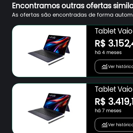
Encontramos outras ofertas simil
As ofertas são encontradas de forma automát
Tablet Vaio
Teclado Ma
R$ 3.152
AmoLED 12.6
há 4 meses
Ver históric
Tablet Vai
Magnético 
R$ 3.419,
Preto
há 7 meses
Ver históric