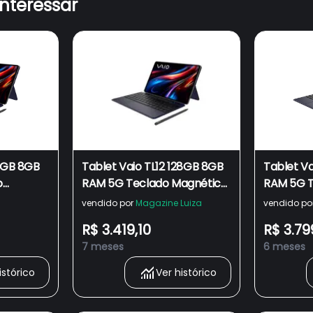
interessar
28GB 8GB
Tablet Vaio TL12 128GB 8GB
Tablet Va
o
RAM 5G Teclado Magnético
RAM 5G T
a - Tela
E Caneta Tela Amoled 12.6”
E Caneta 
vendido por
Magazine Luiza
vendido po
 Preto
2.5K Preto
2.5K Pret
R$ 3.419,10
R$ 3.79
7 meses
6 meses
istórico
Ver histórico