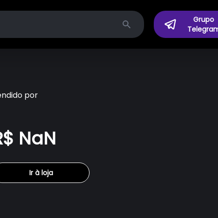
Grupo
Telegra
Search
endido por
R$ NaN
Ir à loja