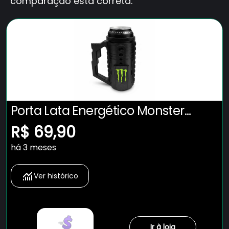
comparação está correta.
Porta Lata Energético Monster
473ml Caneca Tática
R$ 69,90
há 3 meses
Ver histórico
Ir à loja