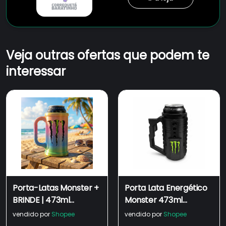
Veja outras ofertas que podem te
interessar
Porta-Latas Monster +
Porta Lata Energético
BRINDE | 473ml
Monster 473ml
Carnaval Bloquinho
Caneca Tática
vendido por
Shopee
vendido por
Shopee
Lata Grande Caneca