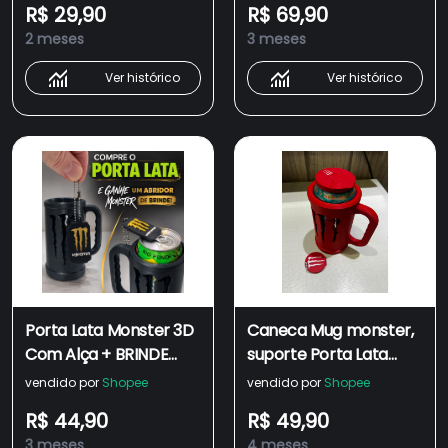
R$ 29,90
R$ 69,90
Criativo | Cor Rainbow
2 meses
3 meses
Ver histórico
Ver histórico
Porta Lata Monster 3D
Caneca Mug monster,
Com Alça + BRINDE
suporte Porta Lata
Abridor Monster
Monster Energético
vendido por
Shopee
vendido por
Shopee
Chaveiro - Lata
473ml+tampa de
R$ 44,90
R$ 49,90
Cerveja Energético
proteção e abridor de
3 meses
4 meses