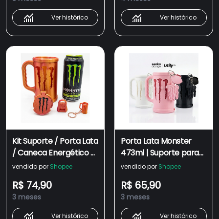
473ml
lata
Ver histórico
Ver histórico
Kit Suporte / Porta Lata
Porta Lata Monster
/ Caneca Energético +
473ml | Suporte para
Abridor + Tampa +
Lata de Energético |
vendido por
Shopee
vendido por
Shopee
Brinde Exclusivo
Porta Latas
R$ 74,90
R$ 65,90
Chaveiro - Monster
3 meses
3 meses
Ver histórico
Ver histórico