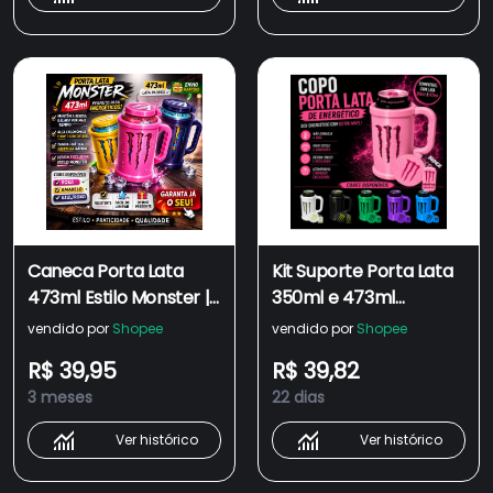
Caneca Porta Lata
Kit Suporte Porta Lata
473ml Estilo Monster |
350ml e 473ml
Copo Térmico com
Energetico Monster
vendido por
Shopee
vendido por
Shopee
Tampa | Suporte para
Caneca Com Chaveiro
R$ 39,95
R$ 39,82
Energético | Alça
e Tampa Abridor
3 meses
22 dias
Antiderrapant
Presente
Ver histórico
Ver histórico