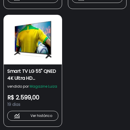
Smart TV LG 55" QNED
4K Ultra HD
55QNED73ASA WebOS
vendido por
Magazine Luiza
a7 AI Gen8 Bluetooth
R$ 2.599,00
5.1
19 dias
Ver histórico