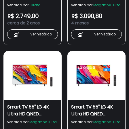
webOS 23 ThinQ AI
AI Magic Alexa Bivolt
vendido por
Girafa
vendido por
Magazine Luiza
55NANO77SRA
R$ 2.749,00
R$ 3.090,80
cerca de 2 anos
4 meses
Ver histórico
Ver histórico
Smart TV 55" LG 4K
Smart TV 55" LG 4K
Ultra HD QNED
Ultra HD QNED
55QNED82ASG webOS
55QNED70ASA WebOS
vendido por
Magazine Luiza
vendido por
Magazine Luiza
25 α7 AI Processor
25 α7 AI Processor 4K