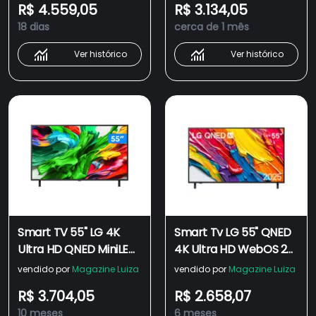
R$ 4.559,05
R$ 3.134,05
Alexa 3 HDMI
Gen8 Alexa 3 HDMI 2
18 dias
cerca de 1 mês
USB
Ver histórico
Ver histórico
Smart TV 55" LG 4K
Smart Tv LG 55" QNED
Ultra HD QNED MiniLED
4K Ultra HD WebOS 25
55QNED85ASG WebOS
AI Magic Alexa Bivolt
vendido por
Magazine Luiza
vendido por
Magazine Luiza
25 Processador α8 AI
55QNED82ASG
R$ 3.704,05
R$ 2.658,07
Alexa 4 HDMI
10 meses
6 meses