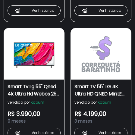
Ver histórico
Ver histórico
Smart Tv Lg 55" Qned
Smart TV 55" LG 4K
4k Ultra Hd Webos 25
Ultra HD QNED MiniLED
Ai Magic Alexa Bivolt
55QNED85ASG WebOS
vendido por
Kabum
vendido por
Kabum
55qned80asa
25 Processador ?8 AI
R$ 3.990,00
R$ 4.199,00
Alexa 4 HDMI
9 meses
3 meses
Ver histórico
Ver histórico