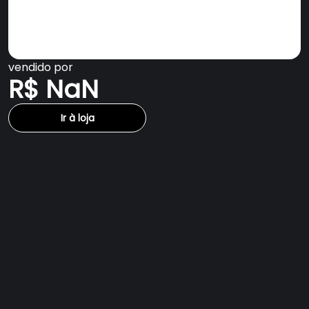
vendido por
R$ NaN
Ir à loja