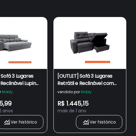
Sofá 3 Lugares
[OUTLET] Sofá 3 Lugares
 Reclinável Lupin
Retrátil e Reclinável com
za
Baú Lottus Suede Grafite
r
Mobly
vendido por
Mobly
5,99
R$ 1.445,15
2 anos
mais de 1 ano
Ver histórico
Ver histórico