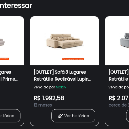
interessar
gares
[OUTLET] Sofá 3 Lugares
[OUTLET] 
el Prime
Retrátil e Reclinável Lupin
Retrátil e
Veludo Bege
Linho Cin
vendido por
Mobly
vendido po
R$ 1.992,58
R$ 2.07
12 meses
cerca de 
istórico
Ver histórico