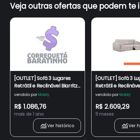
Veja outras ofertas que podem te 
[OUTLET] Sofá 3 Lugares
[OUTLET] Sofá 3 Lu
Retrátil e Reclinável Biarritz
Retrátil e Reclináv
Suede Grafite
Linho Cinza 210 cm
vendido por
Mobly
vendido por
Mobly
R$ 1.086,76
R$ 2.609,29
mais de 1 ano
11 meses
Ver histórico
Ver h