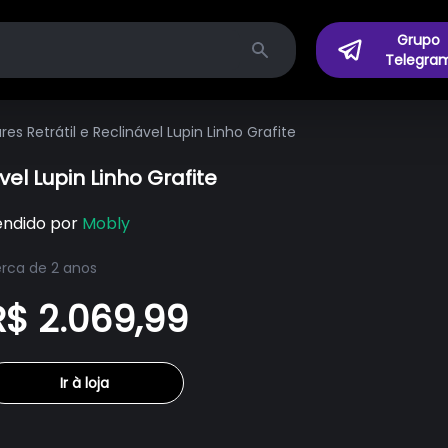
Grupo
Telegra
Search
es Retrátil e Reclinável Lupin Linho Grafite
vel Lupin Linho Grafite
endido por
Mobly
rca de 2 anos
R$ 2.069,99
Ir à loja