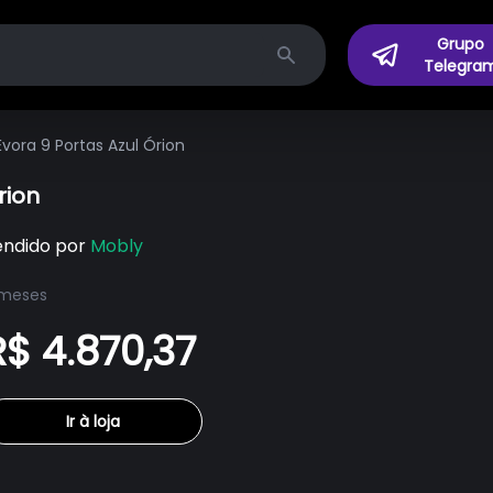
Grupo
Telegra
Search
ora 9 Portas Azul Órion
rion
endido por
Mobly
 meses
R$ 4.870,37
Ir à loja