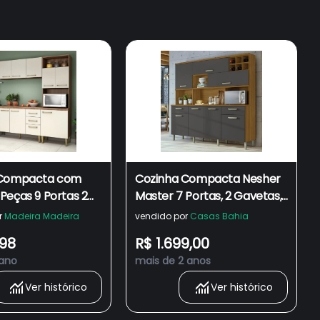
 Compacta com
Cozinha Compacta Nesher
Peças 9 Portas 2
Master 7 Portas, 2 Gavetas,
alu Fellicci
9 Prateleiras - Freijó/Branco
r
Madeira Madeira
vendido por
Casas Bahia
- 218cm de largura
,98
R$ 1.699,00
 ano
mais de 2 anos
Ver histórico
Ver histórico