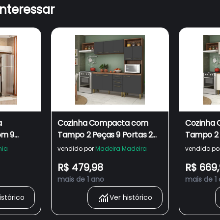
interessar
a
Cozinha Compacta com
Cozinha
om 9
Tampo 2 Peças 9 Portas 2
Tampo 2 
e 4
Gavetas Malu Fellicci
Gavetas M
hia
vendido por
Madeira Madeira
vendido po
m de
R$ 479,98
R$ 669
mais de 1 ano
mais de 1
istórico
Ver histórico