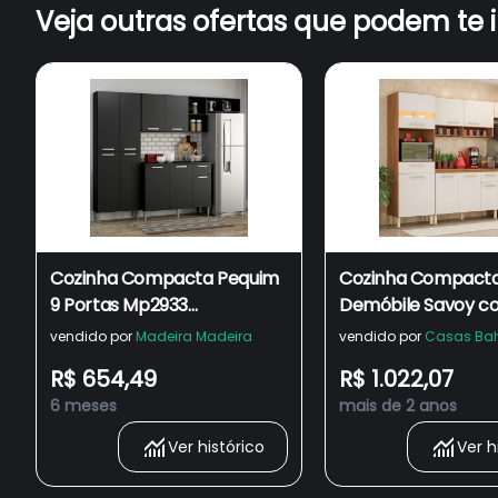
Veja outras ofertas que podem te 
Cozinha Compacta Pequim
Cozinha Compact
9 Portas Mp2933
Demóbile Savoy c
Multimóveis Preto
Portas, 2 Gavetas 
vendido por
Madeira Madeira
vendido por
Casas Ba
Prateleiras - 250c
R$ 654,49
R$ 1.022,07
largura
6 meses
mais de 2 anos
Ver histórico
Ver h