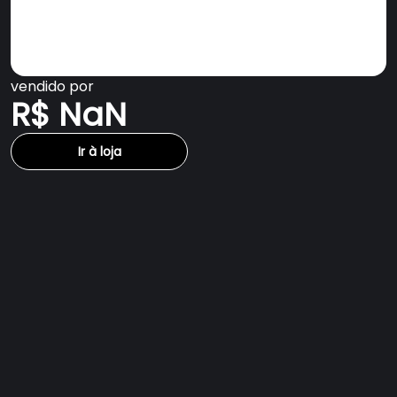
vendido por
R$ NaN
Ir à loja